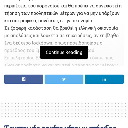
περιπέτεια του κορονοϊού και θα πρέπει να συνεχιστεί η
τήρηση των προληπτικών μέτρων για να μην υπάρξουν
καταστροφικές συνέπειες στην οικονομία.
Σε ζοφερή κατάσταση θα βρεθεί η ελληνική οικονομία
με απολύσεις και λουκέτα σε επιχειρήσεις, αν επιβληθεί
ένα δεύτερο lockdown, όπως προειδοποίησε ο
πρόεδρος του Εμπορικού και Βιομηχανικού
Continue Reading
Επιμελητηρίου Ελλάδος
Β. Κορκίδης
που τόνισε πως
είναι απαραίτητο να συνεχιστεί η τήρηση των μέτρων
προστασίας από τον κορονοϊό.
«Ένα δεύτερο κύμα κορονοϊού, έστω και μικρότερης
έντασης, συνοδευόμενο από ένα νέο “lockdown”, θα
φέρει
έκρηξη ανεργίας
και λουκέτων στην αγορά,
οδηγώντας το σύνολο της οικονομίας στο
απόλυτο
αδιέξοδο
. Για να μην “ξεφύγει η κατάσταση”, θα πρέπει
να συνεχίσουμε να εφαρμόζουμε αυστηρά τα μέτρα