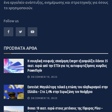
το εμπόριο. Τα μέτρα θα αφορούν και τους
ένα εργαλείο ανάπτυξης, ενημέρωσης και στρατηγικής για όσους
εργαζομένους των πληττόμενων κλάδων.
το χρησιμοποιούν.
Νέες αναστολές σε φορολογικές
Follow us
υποχρεώσεις,
προκειμένου να αποφευχθεί ένα νέο
κύμα καθυστερούμενων οφειλών.
Παράταση του μέτρου της ελάφρυνσης των
ιδιοκτητών ακινήτων
που χάνουν εισοδήματα από
ΠΡΟΣΦΑΤΑ ΑΡΘΑ
τη μείωση ενοικίων.
Η σουηδική νεοφυής επιχείρηση Exeger εξασφαλίζει δάνειο 35
εκατ. ευρώ από την ΕΤΕπ για τις αυτοφορτιζόμενες κυψέλες
Powerfoyle
Αυτά και άλλα μέτρα που ενδέχεται να επιστρατευθούν
DECEMBER 19, 2023
για να αποτραπούν σοβαρότερες βλάβες στην οικονομία
εντείνουν τη δημοσιονομική πίεση, την ώρα που
Eurostat: Μεγαλύτερη τελικά η πτώση του πληθωρισμού στην
Ελλάδα – Στο 2,4% στην Ευρωζώνη τον Νοέμβριο
λογαριασμός της ζημιάς από την κρίση του κορονοϊού
πλησιάζει ήδη τα 7,2 δισ. ευρώ, καθώς, με βάση στοιχεία
DECEMBER 19, 2023
τέλους Ιουνίου που δημοσίευσε χθες το υπουργείο
Βonus 10 εκατ. ευρώ στους μετόχους της Γέφυρας Ρίου –
Οικονομικών,
το πρωτογενές αποτέλεσμα πέρασε από