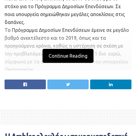
στόχο για το Πρόγραμμα Δημοσίων Επενδύσεων. Σε
ποια υπουργεία σημειώθηκαν μεγάλες αποκλίσεις στις
δαπάνες.
Το Πρόγραμμα Δημοσίων Επενδύσεων έμεινε σε μεγάλο
βαθμό ανεκτέλεστο και το 2019, όπως και τα
προηγούμενα χρόνια, καθώς η υστέρηση σε σχέση με
την προβλεπόμενη δαπάνη ξεπέρασε το 1 δισ. ευρώ,
Continue Reading
σύμφωνα με τα απολογιστικά στοιχεία του υπουργείου
Οικονομικών.
Σε γενικές γραμμές, ο προϋπολογισμός 2019
εκτελέσθηκε με λιγότερες δαπάνες από το
προγραμματισμένο, κάτι που οφείλεται στο γεγονός ότι
«ψαλιδίστηκαν» οι επενδύσεις σε τέτοιο βαθμό, ώστε
να υπερκαλύπτονται οι δαπάνες σε άλλους τομείς, οι
οποίες ξέφυγαν από τους στόχους.
Σύμφωνα με το υπ. Οικονομικών, οι πρωτογενείς