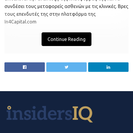
συνδέσει τους μεταφορείς ασθενών με τις κλινικές. Βρες
Υπουργείο Οικονομίας και Ανάπτυξης:
Η αύξηση
τους επενδυτές της στην πλατφόρμα της
των πρωτογενών δαπανών (Τακτικού
In4Capital.com
Προϋπολογισμού και ΠΔΕ) κατά 319,6 εκατ. ευρώ,
ήτοι κατά 14,1% έναντι του στόχου της περιόδου
Continue Reading
Ιανουαρίου – Δεκεμβρίου 2019, οφείλεται κυρίως
στις αυξημένες πληρωμές του Προγράμματος
Δημοσίων Επενδύσεων οι οποίες
πραγματοποιήθηκαν μετά την έκδοση σχετικής
κοινής υπουργικής απόφασης (αριθμ. 132290,
23/12/2019 – ΦΕΚ 4744 Β’).
Υπουργείο Υγείας:
Η αύξηση των πρωτογενών
δαπανών (Τακτικού Προϋπολογισμού και ΠΔΕ) κατά
377,2 εκατ. ευρώ, ήτοι κατά 10,1% έναντι του
στόχου της περιόδου Ιανουαρίου – Δεκεμβρίου
2019, οφείλεται κυρίως στην καταβολή εφάπαξ
χρηματικού ποσού στο ιατρικό προσωπικό,