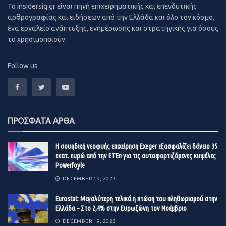
σύμφωνα με τις διατάξεις του άρθρου 11 του Ν.
To insidersiq.gr είναι πηγή επιχειρηματικής και επενδυτικής
αρθρογραφίας και ειδήσεων από την Ελλάδα και όλο τον κόσμο,
4575/2018 (το οποίο δημοσιονομικά
ένα εργαλείο ανάπτυξης, ενημέρωσης και στρατηγικής για όσους
προσμετρήθηκε στο αποτέλεσμα του 2018), όπως
το χρησιμοποιούν.
επίσης και σε επιπλέον επιχορηγήσεις στα
νοσοκομεία του ΕΣΥ και τον ΕΟΠΥΥ για την
Follow us
αντιμετώπιση λειτουργικών και διάφορων άλλων
αναγκών, περιλαμβανομένων και εκείνων για τη
διαχείριση των προσφυγικών ροών.
Αποκεντρωμένη Διοίκηση Αιγαίου:
Η αύξηση των
ΠΡΟΣΦΑΤΑ ΑΡΘΑ
πρωτογενών δαπανών του Τακτικού
Προϋπολογισμού κατά 1 εκατ. ευρώ, ήτοι κατά
Η σουηδική νεοφυής επιχείρηση Exeger εξασφαλίζει δάνειο 35
10,7% έναντι του στόχου της περιόδου Ιανουαρίου
εκατ. ευρώ από την ΕΤΕπ για τις αυτοφορτιζόμενες κυψέλες
Powerfoyle
– Δεκεμβρίου 2019, οφείλεται κυρίως στην ενίσχυση
DECEMBER 19, 2023
του προϋπολογισμού για λειτουργικές δαπάνες.
Υπουργείο Ψηφιακής Πολιτικής, Τηλεπικοινωνιών
Eurostat: Μεγαλύτερη τελικά η πτώση του πληθωρισμού στην
Ελλάδα – Στο 2,4% στην Ευρωζώνη τον Νοέμβριο
και Ενημέρωσης:
Η αύξηση των πρωτογενών
DECEMBER 19, 2023
δαπανών (Τακτικού Προϋπολογισμού και ΠΔΕ) κατά