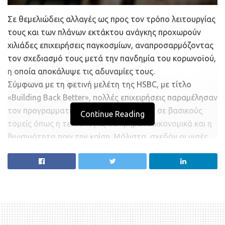
Σε θεμελιώδεις αλλαγές ως προς τον τρόπο λειτουργίας
τους και των πλάνων εκτάκτου ανάγκης προχωρούν
χιλιάδες επιχειρήσεις παγκοσμίων, αναπροσαρμόζοντας
τον σχεδιασμό τους μετά την πανδημία του κορωνοϊού,
η οποία αποκάλυψε τις αδυναμίες τους.
Σύμφωνα με τη φετινή μελέτη της HSBC, με τίτλο
«Building Back Better», πολλές επιχειρήσεις παραμέλησαν
τον προγραμματισμό έκτακτης ανάγκης σε βασικούς
Continue Reading
τομείς όπως η τεχνολογία, τα χρηματοοικονομικά και η
βιωσιμότητα πριν την κρίση. Μάλιστα, σχεδόν οι μισές
(47%) υποστηρίζουν ότι θα μπορούσαν να έχουν κάνει
περισσότερα για να προετοιμαστούν για τις προκλήσεις
που προέκυψαν τους τελευταίους μήνες.
Για ορισμένους από τους συμμετέχοντες στην έρευνα, η
μετάβαση στην εξ αποστάσεως εργασία ανέδειξε
αδυναμίες στην προετοιμασία που είχαν κάνει ώστε να