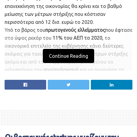
επανεκκίνηση της οικονομίας θα κρίνει και το βαθμό
μείωσης των μέτρων στήριξης που κόστισαν
περισσότερα από 12 δισ. ευρώ το 2020.
Υπό το βάρος του
πρωτογενούς ελλείμματος
που έφτασε
στο ύψος ρεκόρ του
11% του ΑΕΠ το 2020,
το
οικονομικό επιτελείο της κυβέρνησης κάνει δεύτερες
σκέψεις για ταχύτερη απόσυρση των μέτρων στήριξης
Continue Reading
ακόμα και από τον Φεβρουάριο, προκειμένου να
«ελαφρύνει» τον
προϋπολογισμό
και να περιορίσει τη
«μαύρη τρύπα» στα κρατικά ταμεία.
Η εκτίναξη του ελλείμματος σε συνδυασμό με τον
κίνδυνο βαθιάς ύφεσης και το πρώτο τρίμηνο του έτους
και την αβεβαιότητα για την πορεία των εισπράξεων
λόγω και της οικονομικής στενότητας νοικοκυριών και
επιχειρήσεων υποχρεώνει το
υπουργείο Οικονομικών
σε
«οικονομία δαπανών».