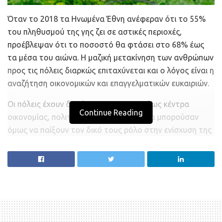
Όταν το 2018 τα Ηνωμένα Έθνη ανέφεραν ότι το 55%
του πληθυσμού της γης ζει σε αστικές περιοχές,
προέβλεψαν ότι το ποσοστό θα φτάσει στο 68% έως
τα μέσα του αιώνα. Η μαζική μετακίνηση των ανθρώπων
προς τις πόλεις διαρκώς επιταχύνεται και ο λόγος είναι η
αναζήτηση οικονομικών και επαγγελματικών ευκαιριών.
Οι πόλεις έχουν δικαίως χαρακτηριστεί ως κέντρα
Continue Reading
οικονομίας, πολιτισμού και πολιτικής, θα μπορούσαν
όμως να παίξουν τον δικό τους ρόλο στην ενίσχυση της
διατροφικής ασφάλειας και στην εξασφάλιση επαρκούς
τροφής για τον πλανήτη; Σύμφωνα με μία πρόσφατη
έρευνα που δημοσιεύθηκε στο Nature Food, η απάντηση
είναι… ναι.
Ερευνητές από το Πανεπιστήμιο Σέφιλντ της Αγγλίας
διαπίστωσαν ότι αν χρησιμοποιούσαμε μόνο το 10%