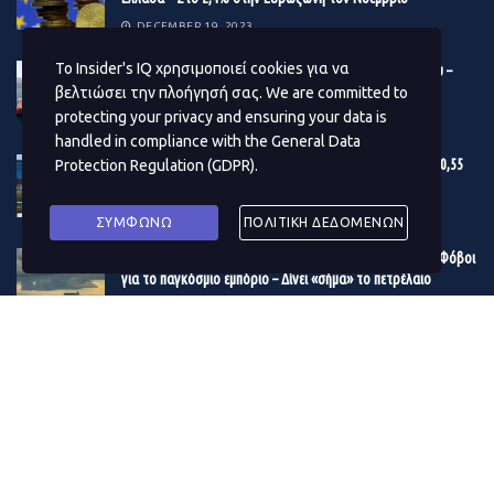
DECEMBER 19, 2023
Το Insider's IQ χρησιμοποιεί cookies για να
Βonus 10 εκατ. ευρώ στους μετόχους της Γέφυρας Ρίου –
Αντιρρίου
βελτιώσει την πλοήγησή σας. We are committed to
protecting your privacy and ensuring your data is
DECEMBER 19, 2023
handled in compliance with the
General Data
Εγκρίθηκε ο προϋπολογισμός του Δ. Αθηναίων – Στα 180,55
Protection Regulation (GDPR)
.
εκατ. ευρώ το επενδυτικό πρόγραμμα του 2024
DECEMBER 19, 2023
ΣΥΜΦΩΝΩ
ΠΟΛΙΤΙΚΗ ΔΕΔΟΜΕΝΩΝ
Η κρίση στην Ερυθρά Θάλασσα μουδιάζει τις αγορές – Φόβοι
για το παγκόσμιο εμπόριο – Δίνει «σήμα» το πετρέλαιο
DECEMBER 19, 2023
ΔΗΜΟΦΙΛΗ ΑΡΘΡΑ ΜΗΝΑ