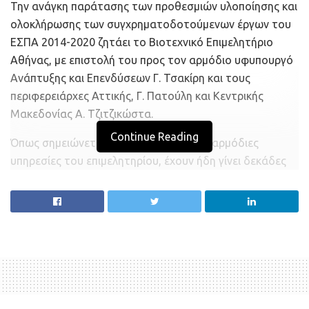
Την ανάγκη παράτασης των προθεσμιών υλοποίησης και
ολοκλήρωσης των συγχρηματοδοτούμενων έργων του
ΕΣΠΑ 2014-2020 ζητάει το Βιοτεχνικό Επιμελητήριο
Αθήνας, με επιστολή του προς τον αρμόδιο υφυπουργό
Ανάπτυξης και Επενδύσεων Γ. Τσακίρη και τους
περιφερειάρχες Αττικής, Γ. Πατούλη και Κεντρικής
Μακεδονίας Α. Τζιτζικώστα.
Continue Reading
Όπως σημειώνεται στην επιστολή, στις αρμόδιες
υπηρεσίες του επιμελητηρίου, έχουν ήδη γίνει δεκάδες
παρεμβάσεις διαμαρτυρίας μελών- βιοτεχνών, που
αδυνατούν να τηρήσουν τα χρονοδιαγράμματα
απορρόφησης των κονδυλίων του ΕΣΠΑ, καθώς οι
επιχειρήσεις που πρέπει να συνεργαστούν είναι κλειστές,
ή υπολειτουργούν, λόγω της πανδημίας του κορονοϊού.
Επιπλέον, η πλειοψηφία των ξενοδοχείων παραμένουν
κλειστά και πολλές μεταποιητικές επιχειρήσεις
αντιμετωπίζουν προβλήματα στη λειτουργία τους.