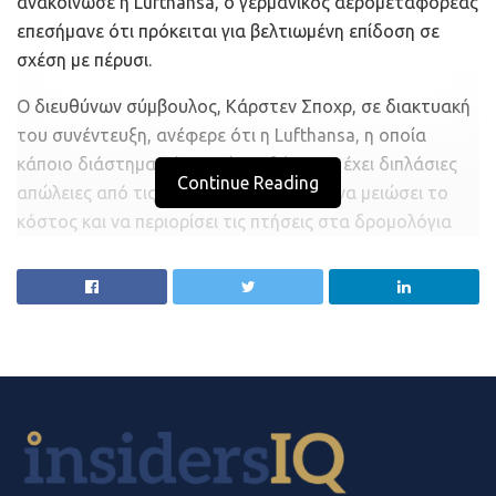
ανακοίνωσε η Lufthansa, ο γερμανικός αερομεταφορέας
ανθεκτικότητα και προσαρμοστικότητα στις τρέχουσες
επεσήμανε ότι πρόκειται για βελτιωμένη επίδοση σε
συνθήκες της πανδημίας, με μακρά και δυναμική πορεία
σχέση με πέρυσι.
στην παραγωγή, ανάπτυξη και προώθηση στο
εσωτερικό και το εξωτερικό, εξαιρετικών προϊόντων και
Ο διευθύνων σύμβουλος, Κάρστεν Σποχρ, σε διακτυακή
έχουν αναλάβει την υλοποίηση έργων, τόσο στο πλαίσιο
του συνέντευξη, ανέφερε ότι η Lufthansa, η οποία
των Περιφερειακών Επιχειρησιακών προγραμμάτων, όσο
κάποιο διάστημα πέρυσι είχε φθάσει να έχει διπλάσιες
Continue Reading
και σε Οριζόντια επιχειρησιακά προγράμματα.
απώλειες από τις σημερινές, κατάφερε να μειώσει το
κόστος και να περιορίσει τις πτήσεις στα δρομολόγια
Όπως καταγγέλλουν οι επιχειρήσεις, υπάρχουν
που της αποφέρουν κέρδη, χάρη στην άυξηση του
καταληκτικές ημερομηνίες εντός του επόμενου μήνα, οι
κόστους εμπορευματικών μεταφορών.
οποίες είναι αδύνατον να τηρηθούν, ζητώντας
παράταση για την απρόσκοπτη απορρόφηση και
Ο αερομεταφοράς έλαβε πέρυσι κρατικό πακέτο
αξιοποίηση των κονδυλίων του ΕΣΠΑ».
διάσωσης ύψους 9 δισ.ευρώ από τη γερμανική
κυβέρνηση η οποία εξασφάλισε μερίδιο 20%. Μέχρι
Το Βιοτεχνικό Επιμελητήριο Αθήνας καλεί την
στιγμής, η εταιρεία έχει χρησιμοποιήσει τα 3 δισ.ευρώ. Ο
κυβέρνηση και το αρμόδιο υπουργείο Ανάπτυξης, να
διευθύνων σύμβουλος της εταιρείας αναμένει ισχυρή
δώσει επαρκή χρόνο στις επιχειρήσεις που είναι
ανάκαμψη του κλάδου ταξιδίων από το καλοκαίρι.
δικαιούχοι των επιδοτήσεων του ΕΣΠΑ, επισημαίνοντας