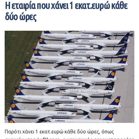
Η εταιρία που χάνει 1 εκατ.ευρώ κάθε
Ως εκ τούτου, σημειώνει το επιμελητήριο, οι δικαιούχοι
δύο ώρες
επιδοτήσεων από το ΕΣΠΑ, ζητούν να δοθεί εκ νέου
παράταση στις προθεσμίες απορρόφησης των
κονδυλίων, όπως είχε γίνει και κατά την πρώτη περίοδο
της καραντίνας, την άνοιξη του 2020.
Το ΒΕΑ στην επιστολή του, επισημαίνει ότι «δυστυχώς η
πανδημία έχει αποβεί σε τροχοπέδη στην πορεία
υλοποίησης και απορρόφησης των έργων που έχουν
αναλάβει δικαιούχοι στο πλαίσιο του ΕΣΠΑ, με
αποτέλεσμα να μην είναι σε θέση να εκπληρώσουν τις
δεσμεύσεις απορρόφησης του εγκεκριμένου
προϋπολογισμού εντός των τρεχουσών καταληκτικών
ημερομηνιών των προγραμμάτων.
Πρόκειται για επιχειρήσεις σε όλη την Ελληνική
Παρότι χάνει 1 εκατ.ευρώ κάθε δύο ώρες, όπως
Επικράτεια, οι οποίες έχουν επιδείξει σημαντική