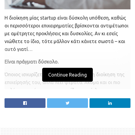
Η διοίκηση μίας startup είναι δύσκολη υπόθεση, καθώς
οι περισσότεροι επιχειρηματίες βρίσκονται αντιμέτωποι
με αμέτρητες προκλήσεις και δυσκολίες. Αν κι εσείς
νιώθετε το ίδιο, τότε μάλλον κάτι κάνετε σωστά – και
αυτό γιατί…
Είναι πράγματι δύσκολο.
Όποιος ισχυρίζεται ότι βρίσκει εύκολη τη διοίκηση της
Continue Reading
επιχείρησής του, απλά λέει ψέματα. Ακόμα και οι πιο
απλές επιχειρήσεις αντιμετωπίζουν περίπλοκα
προβλήματα και για να σταθείτε στο ύψος των
περιστάσεων απαιτείται δημιουργικότητα, δύναμη και
διάθεση να αμφισβητήσετε το κατεστημένο.
Ακόμα και οι πιο επιτυχημένοι επιχειρηματίες
αντιμετωπίζουν δυσκολίες. Ας θυμηθούμε κάποιες από