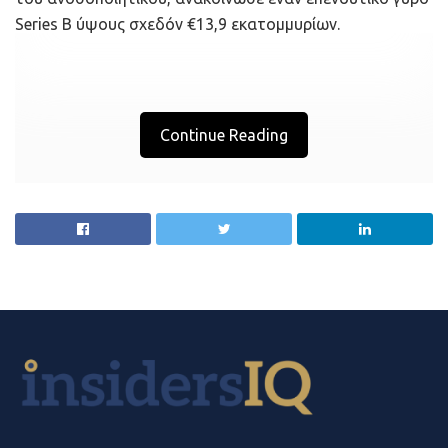
αντιμετωπίζετε με επιτυχία. Τα παρακάτω tips θα σας
Series B ύψους σχεδόν €13,9 εκατομμυρίων.
βοηθήσουν να το καταφέρετε:
Αποδεχθείτε τις προκλήσεις.
Όταν αντιμετωπίζουμε μία δυσκολία, η πρώτη μας
Continue Reading
αντίδραση είναι συνήθως να κάνουμε αρνητική
αυτοκριτική. Η αλήθεια, όμως, είναι ότι οι δυσκολίες
είναι συνηθισμένες για όλους τους επιχειρηματίες. Το
γεγονός ότι τα πράγματα μπορεί να δυσκολεύουν δεν
σας κάνει λιγότερο leaders ούτε σημαίνει ότι οδεύετε
προς την αποτυχία.
Δείξτε υπομονή.
Αντί να απογοητεύεστε και να αντιδράτε υπερβολικά,
εφαρμόστε ένα στρατηγικό σχέδιο.
Αποστασιοποιηθείτε για να δείτε την κατάσταση με
αντικειμενικό μάτι και αναζητήστε τη ρίζα του