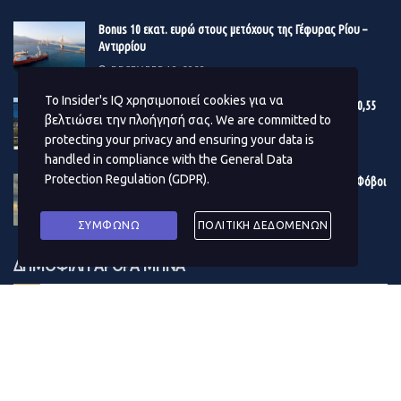
Βonus 10 εκατ. ευρώ στους μετόχους της Γέφυρας Ρίου –
Αντιρρίου
DECEMBER 19, 2023
Το Insider's IQ χρησιμοποιεί cookies για να
Εγκρίθηκε ο προϋπολογισμός του Δ. Αθηναίων – Στα 180,55
βελτιώσει την πλοήγησή σας. We are committed to
εκατ. ευρώ το επενδυτικό πρόγραμμα του 2024
protecting your privacy and ensuring your data is
DECEMBER 19, 2023
handled in compliance with the
General Data
Protection Regulation (GDPR)
.
Η κρίση στην Ερυθρά Θάλασσα μουδιάζει τις αγορές – Φόβοι
για το παγκόσμιο εμπόριο – Δίνει «σήμα» το πετρέλαιο
DECEMBER 19, 2023
ΣΥΜΦΩΝΩ
ΠΟΛΙΤΙΚΗ ΔΕΔΟΜΕΝΩΝ
ΔΗΜΟΦΙΛΗ ΑΡΘΡΑ ΜΗΝΑ