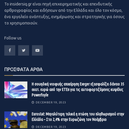
To insidersiq.gr είναι πηγή επιχειρηματικής και επενδυτικής
προβλήματος. Βρείτε ό,τι πληροφορίες χρειάζεστε,
αρθρογραφίας και ειδήσεων από την Ελλάδα και όλο τον κόσμο,
καθορίστε τι μπορείτε να δοκιμάσετε ως λύση,
ένα εργαλείο ανάπτυξης, ενημέρωσης και στρατηγικής για όσους
αποφασίστε σε ποιον πρέπει να απευθυνθείτε και θέστε
το χρησιμοποιούν.
το σχέδιο σε εφαρμογή.
Follow us
Αντλήστε δύναμη από κάπου.
Μιλήστε με ανθρώπους που επηρεάζουν θετικά τη
διάθεσή σας, ασχοληθείτε με πράγματα που σας
αρέσουν, περάστε χρόνο στη φύση… Εν ολίγοις, βρείτε
ΠΡΟΣΦΑΤΑ ΑΡΘΑ
την προσωπική σας πηγή δύναμης στις δύσκολες
στιγμές.
Η σουηδική νεοφυής επιχείρηση Exeger εξασφαλίζει δάνειο 35
εκατ. ευρώ από την ΕΤΕπ για τις αυτοφορτιζόμενες κυψέλες
Μόνο με θάρρος και αυτοπεποίθηση θα καταφέρετε να
Powerfoyle
αντιμετωπίσετε με δημιουργικότητα και επιτυχία τα
DECEMBER 19, 2023
όποια προβλήματα προκύπτουν.
Eurostat: Μεγαλύτερη τελικά η πτώση του πληθωρισμού στην
Ελλάδα – Στο 2,4% στην Ευρωζώνη τον Νοέμβριο
DECEMBER 19, 2023