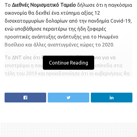
Το
Διεθνές Νομισματικό Ταμείο
δήλωσε ότι η παγκόσμια
οικονομία θα δεχθεί ένα χτύπημα αξίας 12
δισεκατομμυρίων δολαρίων από την πανδημία Covid-19,
ενώ υποβάθμισε περαιτέρω της ήδη ζοφερές
προοπτικές ανάπτυξης ανάπτυξης για το Ηνωμένο
Βασίλειο και άλλες ανεπτυγμένες χώρες το 2020.
Το ΔΝΤ είπε ότι θα χρειαστούν δύο χρόνια για να
Continue Reading
επιστρέψει η παγκόσμια παραγωγή στα επίπεδα στα
τέλη του 2019 και προειδοποίησε ότι οι κυβερνήσεις θα
πρέπει να είναι προσεκτικές ως προς το πώς θα
αποσύρουν τη χρηματοδοτική στήριξη στις εύθραυστες
οικονομίες τους.
Στην επικαιροποίηση των προβλέψεων του Απριλίου,
το
ΔΝΤ
ανακοίνωσε πως
τώρα αναμένει ότι η παγκόσμια
οικονομία θα συρρικνωθεί κατά 4,9% φέτος
, και όχι -3%
όπως ανέμενε την άνοιξη.