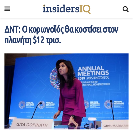
ΔΝΤ: Ο κορωνοϊός θα κοστίσει στον
πλανήτη $12 τρισ.