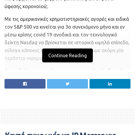
ύφεσης κορονοϊού;
Με τις αμερικανικές χρηματιστηριακές αγορές και ειδικά
τον S&P 500 να κινείται για 3ο συνεχόμενο μήνα και εν
μέσω κρίσης covid 19 ανοδικά και τον τεχνολογικό
δείκτη Nasdaq να βρίσκεται σε ιστορικά υψηλά επίπεδα,
εύλογα κάποιος αναρωτιέται εάν βιώνουμε ακόμη μία
Continue Reading
τεράστια «χρηματιστηριακή φούσκα».
Αν το δούμε σε αμιγώς μακροοικονομικό επίπεδο, τόσο
η αμερικανική οικονομία όσο και η Ε.Ε. βρίσκονται στην
μεγαλύτερη ύφεση από τον Β’ Παγκόσμιο Πόλεμο. Μία
ύφεση που θα κρατήσει αρκετούς μήνες και θα πρέπει
να περιμένουμε τουλάχιστον το β’ εξάμηνο του 2021 για
να δούμε εάν τα δεδομένα θα έχουν αλλάξει.
Με τους δείκτες ανάπτυξης της παγκόσμιας οικονομίας
να είναι αρνητικοί (της τάξης του -5%) για το α’ εξάμηνο