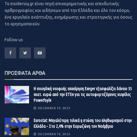
ομολόγων έχει επιδεινωθεί σε σχέση με την αντίστοιχη
To insidersiq.gr είναι πηγή επιχειρηματικής και επενδυτικής
σχέση των μετοχών. Με απλά λόγια, συμφέρει
αρθρογραφίας και ειδήσεων από την Ελλάδα και όλο τον κόσμο,
ένα εργαλείο ανάπτυξης, ενημέρωσης και στρατηγικής για όσους
περισσότερο τους θεσμικούς επενδυτές να αγοράσουν
το χρησιμοποιούν.
«μετοχική αξία» παρά να επιλέξουν την «υποτονική και
επικίνδυνη σταθερότητα των ομολόγων».
Follow us
Αν κάποιος θεωρεί παράλογο να πληρώσει τους
Γερμανούς για να αγοράσει γερμανική οικονομική
σταθερότητα μέσω ομολόγων, τότε θα προτιμήσει να
αγοράσει μετοχές γερμανικών εταιρειών. Έτσι κάπως
ΠΡΟΣΦΑΤΑ ΑΡΘΑ
εξηγείται γιατί ο δείκτης DAX έχει επιστρέψει κοντά στα
ιστορικά υψηλά που είχε τον Φεβρουάριο 2020. Κάτι
Η σουηδική νεοφυής επιχείρηση Exeger εξασφαλίζει δάνειο 35
εκατ. ευρώ από την ΕΤΕπ για τις αυτοφορτιζόμενες κυψέλες
ανάλογο συμβαίνει και με τις αμερικανικές μετοχές
Powerfoyle
έναντι των αμερικανικών ομολόγων, τις βρετανικές
DECEMBER 19, 2023
μετοχές έναντι των βρετανικών ομολόγων και τις
αυστραλιανές μετοχές έναντι αυστραλιανών ομολόγων.
Eurostat: Μεγαλύτερη τελικά η πτώση του πληθωρισμού στην
Ελλάδα – Στο 2,4% στην Ευρωζώνη τον Νοέμβριο
Οι ελληνικές τραπεζικές μετοχές κλειδί για τη
DECEMBER 19, 2023