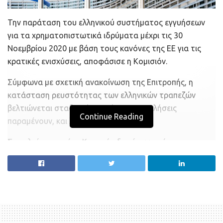
Την παράταση του ελληνικού συστήματος εγγυήσεων
για τα χρηματοπιστωτικά ιδρύματα μέχρι τις 30
Νοεμβρίου 2020 με βάση τους κανόνες της ΕΕ για τις
κρατικές ενισχύσεις, αποφάσισε η Κομισιόν.
Σύμφωνα με σχετική ανακοίνωση της Επιτροπής, η
κατάσταση ρευστότητας των ελληνικών τραπεζών
βελτιώνεται σταδιακά, ωστόσο οι προκλήσεις
Continue Reading
παραμένουν, και λόγω του κορωνοϊού.
Στο πλαίσιο αυτό, η Κομισιόν διαπίστωσε ότι η
παράταση του καθεστώτος εγγυήσεων είναι σύμφωνη
με τους κανόνες της ΕΕ για τις κρατικές ενισχύσεις.
Κρίθηκε ότι το συγκεκριμένο μέτρο είναι στοχευμένο,
αναλογικό και περιορισμένο σε χρόνο και πεδίο
εφαρμογής. Η Κομισιόν εγκρίνει συστήματα εγγυήσεων
σχετικά με τις υποχρεώσεις των τραπεζών για