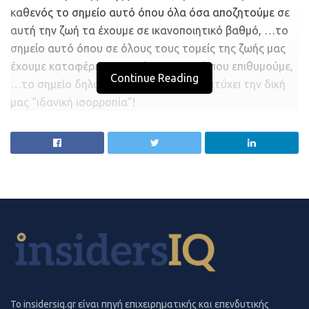
καθενός το σημείο αυτό όπου όλα όσα αποζητούμε σε
αυτή την ζωή τα έχουμε σε ικανοποιητικό βαθμό, …το
σημείο αυτό όπου σε όλους τους τομείς της ζωής μας
έχουμε καταφέρει να επιτύχουμε αυτά που επιθυμούμε,
Continue Reading
…το σημείο δηλαδή όπου θα έχουμε επιτύχει την δική
μας “ιδανική ισορροπία”!
Να θυμάστε πως η ισορροπία δεν είναι προορισμός,
αλλά μία συνεχιζόμενη διαδικασία! Έρχεται & φεύγει
στιγμιαία. Αντί να πασχίζετε να κρατηθείτε σε
ισορροπία, απλά συνεχίστε να εξασκείστε στο
“ισορροπείν”!
Φυσικά αυτό, είναι κάτι που δεν μπορούμε να το
περιγράψουμε με αντικειμενικά κριτήρια ούτε με κάποια
μέτρα & σταθμά.
Του Αλέξανδρου Δεσύλλα*
To insidersiq.gr είναι πηγή επιχειρηματικής και επενδυτικής