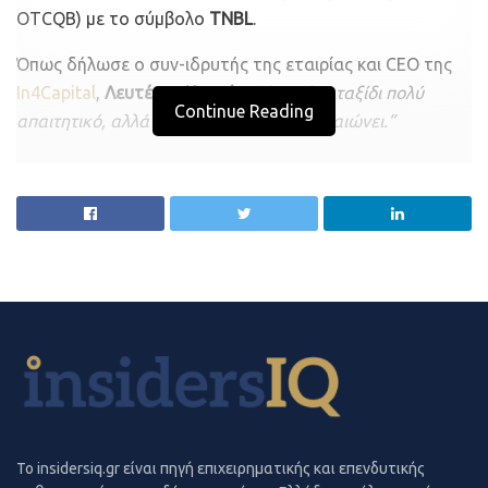
OTCQB) με το σύμβολο
TNBL
.
Όπως δήλωσε ο συν-ιδρυτής της εταιρίας και CEO της
In4Capital
,
Λευτέρης Κοντός
,
“ήταν ένα ταξίδι πολύ
Continue Reading
απαιτητικό, αλλά το αποτέλεσμα μας δικαιώνει.”
Η Thenablers Inc. ασχολείται κυρίως με τη διεθνή
ανάπτυξη καινοτόμων εταιριών με εξωστρέφεια,
διευκολύνοντας με στρατηγικές μεθόδους την εισαγωγή
τους σε νέες αγορές. Η αποστολή της εταιρίας, όμως,
δεν σταματά εκεί.
“Θα χαρούμε να ακούσουμε για
περιπτώσεις συνεργασίας και ανάπτυξης, μιας και στο
πλάνο μας βρίσκονται εξαγορές εταιριών (μερικές ή
ολικές) πέραν του βασικού αντικειμένου μας που είναι η
To insidersiq.gr είναι πηγή επιχειρηματικής και επενδυτικής
διεθνής ανάπτυξη εταιριών,”
αναφέρει ο κ. Κοντός.