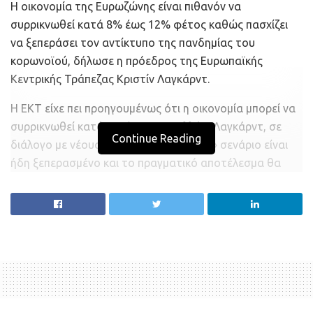
Η οικονομία της Ευρωζώνης είναι πιθανόν να
συρρικνωθεί κατά 8% έως 12% φέτος καθώς πασχίζει
να ξεπεράσει τον αντίκτυπο της πανδημίας του
κορωνοϊού, δήλωσε η πρόεδρος της Ευρωπαϊκής
Κεντρικής Τράπεζας Κριστίν Λαγκάρντ.
Η ΕΚΤ είχε πει προηγουμένως ότι η οικονομία μπορεί να
συρρικνωθεί κατά 5% έως 12%, αλλά η Λαγκάρντ, σε
Continue Reading
διάλογο με νέους, δήλωσε ότι το «ήπιο» σενάριο είναι
ήδη ξεπερασμένο και το πραγματικό αποτέλεσμα θα
είναι μεταξύ του «μέτριου» και του «σοβαρού»
σεναρίου.