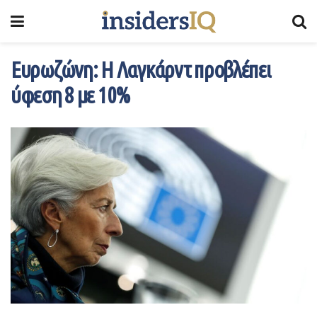
Ευρωζώνη: Η Λαγκάρντ προβλέπει
ύφεση 8 με 10%