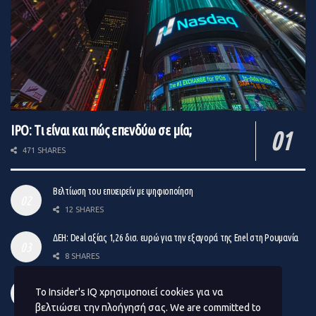
IPO: Τι είναι και πώς επενδύω σε μία;
471 SHARES
Βελτίωση του επιχειρείν με ψηφιοποίηση
12 SHARES
ΔΕΗ: Deal αξίας 1,26 δισ. ευρώ για την εξαγορά της Enel στη Ρουμανία
8 SHARES
Venture Capital: Το νέο σχήμα επιχειρηματικών συμμετοχών
Το Insider's IQ χρησιμοποιεί cookies για να
14 SHARES
βελτιώσει την πλοήγησή σας. We are committed to