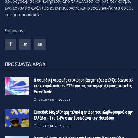
αρθρογραφίας και ειδήσεων από την Ελλάδα και όλο τον κόσμο,
ένα εργαλείο ανάπτυξης, ενημέρωσης και στρατηγικής για όσους
Επί του παρόντος, πραγματοποιείται η διαδικασία
το χρησιμοποιούν.
ηλεκτρονικοποίησης των μετοχών (DTC Eligibility) με
την εταιρία Glendale Securities (CA) και πολύ σύντομα η
Follow us
μετοχή θα είναι διαπραγματεύσιμη σε όλες τις διεθνείς
πλατφόρμες (όπως
εδώ
).
Αρωγοί στην προσπάθεια της εταιρίας αποτέλεσαν οι 46
ΠΡΟΣΦΑΤΑ ΑΡΘΑ
επενδυτές/ μέτοχοι που πίστεψαν στο όραμά της και
στο δύσκολο έργο της.
“Ήταν ένα ταξίδι πολύ απαιτητικό
Η σουηδική νεοφυής επιχείρηση Exeger εξασφαλίζει δάνειο 35
σε γνώση και δέσμευση, και μία ομαδική δουλειά με τον
εκατ. ευρώ από την ΕΤΕπ για τις αυτοφορτιζόμενες κυψέλες
συντονισμό όλων των εμπλεκόμενων στην άλλη άκρη του
Powerfoyle
Ατλαντικού δικηγόρων, λογιστών, auditors, transfer
DECEMBER 19, 2023
agents και market makers, αλλά το αποτέλεσμα μας
Eurostat: Μεγαλύτερη τελικά η πτώση του πληθωρισμού στην
δικαιώνει,”
καταλήγει ο κ. Κοντός.
Ελλάδα – Στο 2,4% στην Ευρωζώνη τον Νοέμβριο
DECEMBER 19, 2023