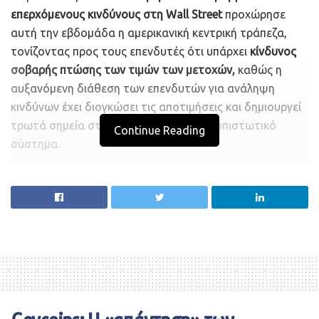
επερχόμενους κινδύνους στη Wall Street
προχώρησε
αυτή την εβδομάδα η αμερικανική κεντρική τράπεζα,
τονίζοντας προς τους επενδυτές ότι υπάρχει
κίνδυνος
σοβαρής πτώσης των τιμών των μετοχών,
καθώς η
αυξανόμενη διάθεση των επενδυτών για ανάληψη
κινδύνων έχει διογκώσει τις αποτιμήσεις και δημιουργεί
τρωτά σημεία στο αμερικανικό χρηματοπιστωτικό
Continue Reading
σύστημα.
Όπως τόνισε ο
αρμόδιος διοικητής της Fed, Λάελ
Μπρέιναρντ,
αναφερόμενος στα συμπεράσματα της
εξαμηνιαίας έκθεσης για τη χρηματοπιστωτική
σταθερότητα,
«τα τρωτά σημεία που σχετίζονται με
την
αυξημένη διάθεση για ρίσκο αυξάνονται.
Ο
συνδυασμός υψηλών αποτιμήσεων με πολύ υψηλά
επίπεδα εταιρικού χρέους απαιτεί παρακολούθηση λόγω
της δυνατότητας ενίσχυσης των επιπτώσεων ενός