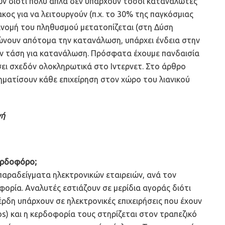
ών διότι πολύ απλά δεν υπάρχουν τόσοι καταναλωτές
κος για να λειτουργούν (π.χ. το 30% της παγκόσμιας
ανομή του πληθυσμού μετατοπίζεται (στη Δύση
ειώνουν απότομα την κατανάλωση, υπάρχει ένδεια στην
ην τάση για κατανάλωση. Πρόσφατα έχουμε πανδαισία
σει σχεδόν ολοκληρωτικά στο Ιντερνετ. Στο άρθρο
ηματίσουν κάθε επιχείρηση στον χώρο του λιανικού
νή
κερδοφόρο;
αραδείγματα ηλεκτρονικών εταιρειών, ανά τον
φορία. Αναλυτές εστιάζουν σε μερίδια αγοράς διότι
ρδη υπάρχουν σε ηλεκτρονικές επιχειρήσεις που έχουν
gos) και η κερδοφορία τους στηρίζεται στον τραπεζικό