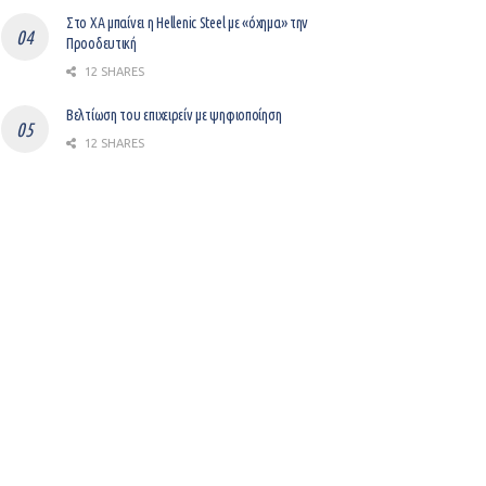
Στο ΧΑ μπαίνει η Hellenic Steel με «όχημα» την
Προοδευτική
12 SHARES
Βελτίωση του επιχειρείν με ψηφιοποίηση
12 SHARES