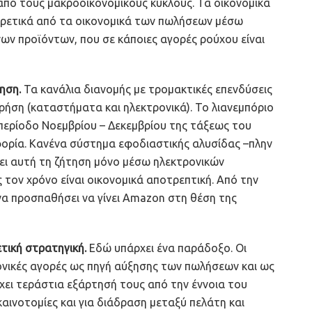
από τους μακροοικονομικούς κύκλους. Τα οικονομικά
ορετικά από τα οικονομικά των πωλήσεων μέσω
ων προϊόντων, που σε κάποιες αγορές ρούχου είναι
ηση.
Τα κανάλια διανομής με τρομακτικές επενδύσεις
χρήση (καταστήματα και ηλεκτρονικά). Το λιανεμπόριο
περίοδο Νοεμβρίου – Δεκεμβρίου της τάξεως του
ορία. Κανένα σύστημα εφοδιαστικής αλυσίδας –πλην
σει αυτή τη ζήτηση μόνο μέσω ηλεκτρονικών
 τον χρόνο είναι οικονομικά αποτρεπτική. Από την
 να προσπαθήσει να γίνει Αmazon στη θέση της
τική στρατηγική.
Εδώ υπάρχει ένα παράδοξο. Οι
νικές αγορές ως πηγή αύξησης των πωλήσεων και ως
ει τεράστια εξάρτησή τους από την έννοια του
αινοτομίες και για διάδραση μεταξύ πελάτη και