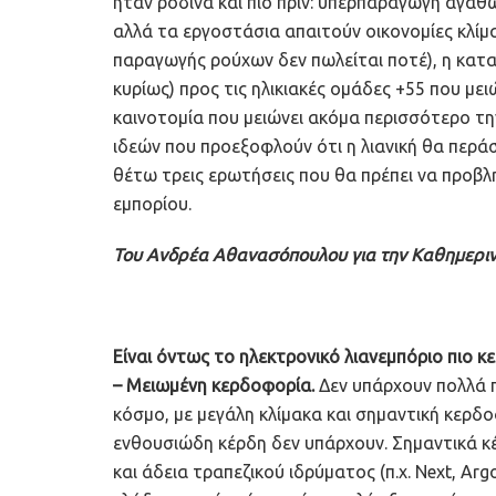
ήταν ρόδινα και πιο πριν: υπερπαραγωγή αγαθ
αλλά τα εργοστάσια απαιτούν οικονομίες κλίμα
παραγωγής ρούχων δεν πωλείται ποτέ), η κατ
κυρίως) προς τις ηλικιακές ομάδες +55 που μ
καινοτομία που μειώνει ακόμα περισσότερο τ
ιδεών που προεξοφλούν ότι η λιανική θα περά
θέτω τρεις ερωτήσεις που θα πρέπει να προβλ
εμπορίου.
Του Ανδρέα Αθανασόπουλου για την Καθημερι
Είναι όντως το ηλεκτρονικό λιανεμπόριο πιο 
– Μειωμένη κερδοφορία.
Δεν υπάρχουν πολλά π
κόσμο, με μεγάλη κλίμακα και σημαντική κερδο
ενθουσιώδη κέρδη δεν υπάρχουν. Σημαντικά κέ
και άδεια τραπεζικού ιδρύματος (π.χ. Next, Ar