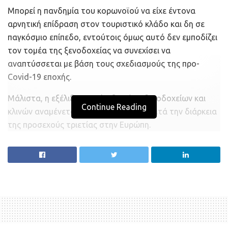
Μπορεί η πανδημία του κορωνοϊού να είχε έντονα
αρνητική επίδραση στον τουριστικό κλάδο και δη σε
παγκόσμιο επίπεδο, εντούτοις όμως αυτό δεν εμποδίζει
τον τομέα της ξενοδοχείας να συνεχίσει να
αναπτύσσεται με βάση τους σχεδιασμούς της προ-
Covid
-19 εποχής.
Μάλιστα, η εξέλιξη σε επίπεδο νέων ξενοδοχείων και
Continue Reading
κλινών αναμένεται να είναι εκρηκτική κατά την διάρκεια
της προσεχούς τριετίας στην Ευρώπη.
Συγκεκριμένα, 1.675 νέα ξενοδοχεία με 292.924 κλίνες
βρίσκονται σε διαδικασία κατασκευής.
Όπως προκύπτει με βάση τα ίδια στοιχεία, 455
καινούριες ξενοδοχειακές εγκαταστάσεις αναμένεται να
εγκαινιάσουν την λειτουργία τους κατά τη διάρκεια του
τρέχοντος έτους, προσθέτοντας στο εν γένει δυναμικό