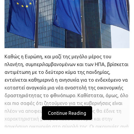
Καθώς η Ευρώπη, και μαζί της μεγάλο μέρος του
πλανήτη, συμπεριλαμβανομένων και των ΗΠΑ, βρίσκεται
αντιμέτωπη με το δεύτερο κύμα της πανδημίας,
εντείνεται καθημερινά η ανησυχία για το ενδεχόμενο να
καταστεί αναγκαία μια νέα αναστολή της οικονομικής
δραστηριότητας το φθινόπωρο. Καθίσταται, όμως, όλο
και πιο σαφές ότι ζητούμενο για τις κυβερνήσεις είναι
πλέον να αποφευχθεί κάτι τέτοιο, καθώς θα έδινε τη
Continue Reading
χαρακτηριστική βολή σε κάθε οικονομία και στην
παγκόσμια οικονομία στο σύνολό της. Οι οικονομίες ανά