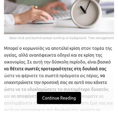
αναστολή της οικονομικής δραστηριότητας.
Σε κοινή συνέντευξη Τύπου που παραχώρησε με τον
Εμανουέλ Μακρόν στη θερινή κατοικία του Γάλλου
προέδρου, η κ. Μέρκελ ήταν περισσότερο από σαφής.
Τόνισε πως θέλει να αποφύγει «με κάθε κόστος» μια
Alarm clock and blurred woman working on background. Time management
ολέθρια επανάληψη όσων έγιναν την άνοιξη, όπως το να
Μπορεί ο κορωνοϊός να αποτελεί κρίση στον τομέα της
κλείσουν τα σύνορα.
υγείας, αλλά αναπόφευκτα οδηγεί και σε κρίση της
Μέχρι στιγμής Γερμανία και Γαλλία, όπως και άλλες
οικονομίας. Σε αυτή την δύσκολη περίοδο, είναι βασικό
ευρωπαϊκές οικονομίες, επιχειρούν να ανακόψουν τη
να θέτετε σωστές προτεραιότητες στη δουλειά σας
μετάδοση της πανδημίας με μέτρα περιορισμένης
ώστε να φέρνετε τα σωστά πράγματα εις πέρας,
να
εμβέλειας, ανάλογα εκείνων που έχουν εφαρμοσθεί στην
επικεντρώνετε την προσοχή σας σε αυτό που κάνετε
Ελλάδα: περιορισμοί στα ωράρια λειτουργίας των
ώστε να το ολοκληρώσετε το συντομότερο δυνατόν,
νυχτερινών κέντρων, υποχρεωτική χρήση μάσκας σε
και
να αποφύγετε το burn out
ώστε να μπορείτε να
Continue Reading
δημόσιους χώρους και επιβολή καραντίνας ή τεστ για
απολαμβάνετε τα σημαντικά πράγματα στη ζωή σας και
κορωνοϊό σε όσους επιστρέφουν από περιοχές με βαρύ
μετά να επιστρέφετε στη δουλειά σας γεμάτοι με
επιδημιολογικό προφίλ.
ενέργεια.