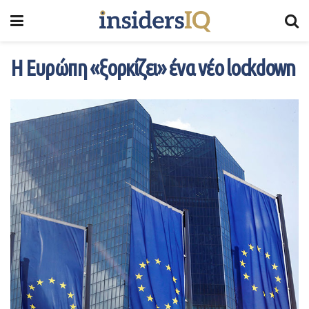
Η Ευρώπη «ξορκίζει» ένα νέο lockdown