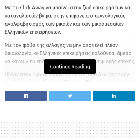
Με το Click Away να μπαίνει στην ζωή επιχειρήσεων και
καταναλωτών βγήκε στην επιφάνεια ο τεχνολογικός
αναλφαβητισμός των μικρών και των μικρομεσαίων
Ελληνικών επιχειρήσεων.
Με τον φόβο της αλλαγής να μην αποτελεί πλέον
δικαιολογία, οι Ελληνικές επιχειρήσεις καλούνται άμεσα
να κάνουν το επόμενο βήμα. Αυτό της ψηφιακής εποχής.
Continue Reading
Πλέον στην αγορά υπάρχουν λύσεις που δεν απαιτούν
τεράστιες – ουτέ καν μεγάλες επενδύσεις ενώ
προσφέρουν ευελιξία, ασφάλεια και πολύ εύκολη
διαχείριση.
Μια εξ’ αυτών, που εστιάζει στις μικρές επιχειρήσεις
λιανικής, καθώς και όλες τις επιχειρήσεις delivery & take
away είναι η εφαρμογή Click & Collect από την #
Brandup
.