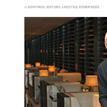
in
DONTMISS
,
EDITORS
,
LIFESTYLE
,
ΕΠΙΧΕΙΡΗΣΕΙΣ