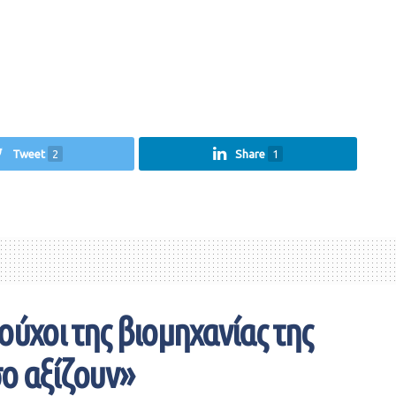
Tweet
2
Share
1
ούχοι της βιομηχανίας της
σο αξίζουν»