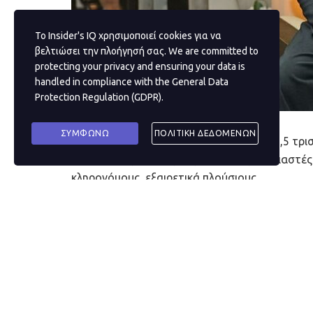
Το Insider's IQ χρησιμοποιεί cookies για να
βελτιώσει την πλοήγησή σας. We are committed to
protecting your privacy and ensuring your data is
handled in compliance with the
General Data
Protection Regulation (GDPR)
.
ΣΥΜΦΩΝΩ
ΠΟΛΙΤΙΚΗ ΔΕΔΟΜΕΝΩΝ
Η μόδα είναι μια παγκόσμια βιομηχανία 2,5 τ
κορυφαίους παίκτες της, από τους σχεδιαστές
κληρονόμους, εξαιρετικά πλούσιους.
Το Business Insider έχει καταρτίσει μια λίστ
μόδας, με βάση την κατάταξη των πραγματικών
Index. Οι κορυφαίοι 15 έχουν συνολική περιου
Ο πλουσιότερος άνθρωπος στη μόδα είναι ο
B
μεγαλύτερης εταιρείας κατασκευής πολυτελών