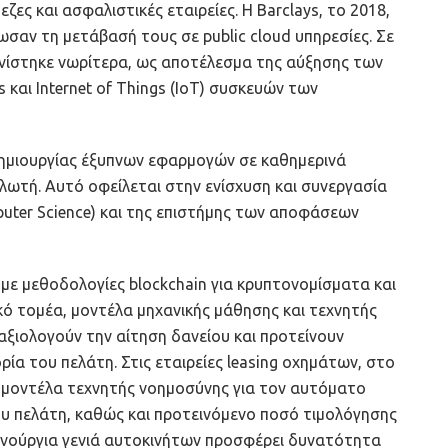
ες και ασφαλιστικές εταιρείες. Η Barclays, το 2018,
νωσαν τη μετάβασή τους σε public cloud υπηρεσίες. Σε
ανίστηκε νωρίτερα, ως αποτέλεσμα της αύξησης των
s και Ιnternet of Τhings (IoT) συσκευών των
μιουργίας έξυπνων εφαρμογών σε καθημερινά
λωτή. Αυτό οφείλεται στην ενίσχυση και συνεργασία
uter Science) και της επιστήμης των αποφάσεων
 με μεθοδολογίες blockchain για κρυπτονομίσματα και
ό τομέα, μοντέλα μηχανικής μάθησης και τεχνητής
αξιολογούν την αίτηση δανείου και προτείνουν
ία του πελάτη. Στις εταιρείες leasing οχημάτων, στο
ι μοντέλα τεχνητής νοημοσύνης για τον αυτόματο
υ πελάτη, καθώς και προτεινόμενο ποσό τιμολόγησης
καινούργια γενιά αυτοκινήτων προσφέρει δυνατότητα