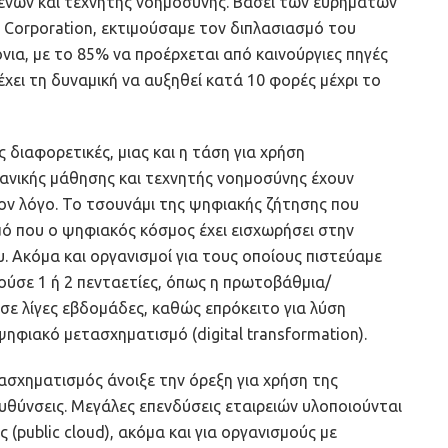
ένων και τεχνητής νοημοσύνης. Βάσει των ευρημάτων
a Corporation, εκτιμούσαμε τον διπλασιασμό του
ια, με το 85% να προέρχεται από καινούργιες πηγές
χει τη δυναμική να αυξηθεί κατά 10 φορές μέχρι το
ς διαφορετικές, μιας και η τάση για χρήση
νικής μάθησης και τεχνητής νοημοσύνης έχουν
ον λόγο. Το τσουνάμι της ψηφιακής ζήτησης που
ό που ο ψηφιακός κόσμος έχει εισχωρήσει στην
. Ακόμα και οργανισμοί για τους οποίους πιστεύαμε
ύσε 1 ή 2 πενταετίες, όπως η πρωτοβάθμια/
σε λίγες εβδομάδες, καθώς επρόκειτο για λύση
ψηφιακό μετασχηματισμό (digital transformation).
ασχηματισμός άνοιξε την όρεξη για χρήση της
υθύνσεις. Μεγάλες επενδύσεις εταιρειών υλοποιούνται
(public cloud), ακόμα και για οργανισμούς με