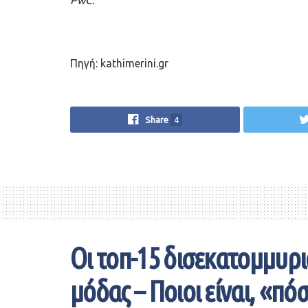
Πηγή: kathimerini.gr
Share
4
Οι τοπ-15 δισεκατομμυρι
μόδας – Ποιοι είναι, «πό