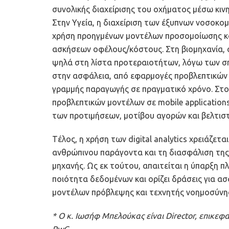
συνολικής διαχείρισης του οχήματος μέσω κιν
Στην Υγεία, η διαχείριση των έξυπνων νοσοκομ
χρήση προηγμένων μοντέλων προσομοίωσης και 
ασκήσεων οφέλους/κόστους. Στη βιομηχανία, 
ψηλά στη λίστα προτεραιοτήτων, λόγω των σ
στην ασφάλεια, από εφαρμογές προβλεπτικών
γραμμής παραγωγής σε πραγματικό χρόνο. Στο 
προβλεπτικών μοντέλων σε mobile application
των προτιμήσεων, μοτίβου αγορών και βελτισ
Tέλος, η χρήση των digital analytics χρειάζετ
ανθρώπινου παράγοντα και τη διασφάλιση της
μηχανής. Ως εκ τούτου, απαιτείται η ύπαρξη π
ποιότητα δεδομένων και ορίζει δράσεις για ασ
μοντέλων πρόβλεψης και τεχνητής νοημοσύνη
* Ο κ. Ιωσήφ Μπελούκας είναι Director, επικεφ
PwC.