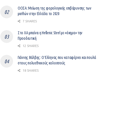
ΟΟΣΑ: Μείωση της φορολογικής επιβάρυνσης των
μισθών στην Ελλάδα το 2020
7 SHARES
Στο ΧΑ μπαίνει η Hellenic Steel με «όχημα» την
Προοδευτική
12 SHARES
Γιάννης Βάλβης: O Έλληνας που καταφέρνει και πουλά
στους πολυεθνικούς κολοσσούς
18 SHARES
Βελτίωση του επιχειρείν με ψηφιοποίηση
12 SHARES