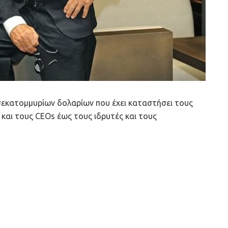
ρισεκατομμυρίων δολαρίων που έχει καταστήσει τους
 και τους CEOs έως τους ιδρυτές και τους
α με τους πλουσιότερους ανθρώπους στη βιομηχανία της
 χρόνων του Forbes και το Bloomberg Billionaires
σία που ξεπερνά τα 410 δισεκατομμύρια δολάρια.
ernard Arnault
, ο πρόεδρος της
LVMH
, της
 προϊόντων στον κόσμο, με μάρκες όπως οι Louis