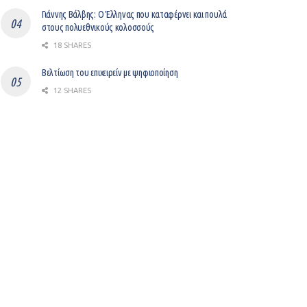
Γιάννης Βάλβης: O Έλληνας που καταφέρνει και πουλά
στους πολυεθνικούς κολοσσούς
18 SHARES
Βελτίωση του επιχειρείν με ψηφιοποίηση
12 SHARES