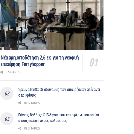
Νέα χρηματοδότηση 2,6 εκ. για τη νεοφυή
επιχείρηση Ferryhopper
9 SHARES
Έρευνα HSBC: Οι αδυναμίες των επιχειρήσεων απέναντι
στις κρίσεις
30 SHARES
Γιάννης Βάλβης: O Έλληνας που καταφέρνει και πουλά
στους πολυεθνικούς κολοσσούς
18 SHARES