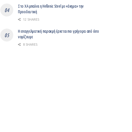
Στο ΧΑ μπαίνει η Hellenic Steel με «όχημα» την
Προοδευτική
12 SHARES
Η επαγγελματική παρακμή έρχεται πιο γρήγορα από όσο
νομίζουμε
8 SHARES