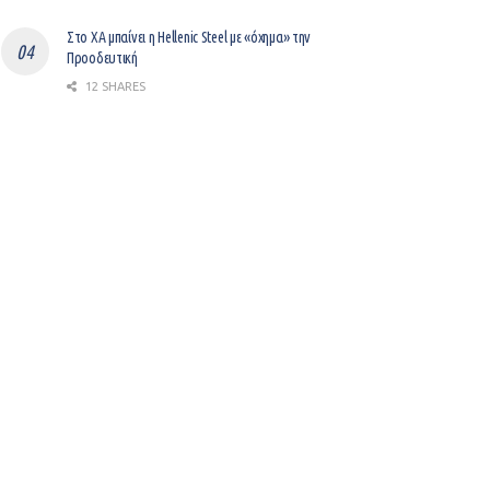
Στο ΧΑ μπαίνει η Hellenic Steel με «όχημα» την
Προοδευτική
12 SHARES
Η επαγγελματική παρακμή έρχεται πιο γρήγορα από όσο
νομίζουμε
8 SHARES