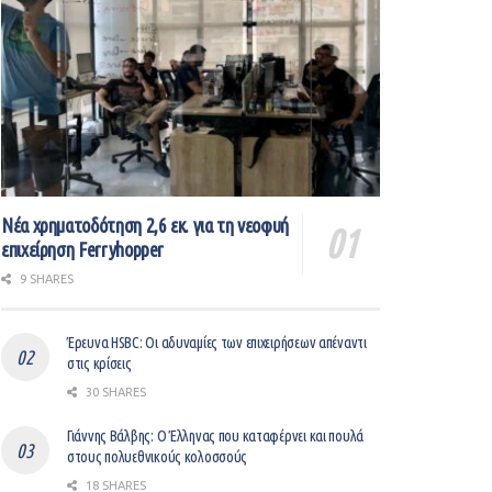
Νέα χρηματοδότηση 2,6 εκ. για τη νεοφυή
επιχείρηση Ferryhopper
9 SHARES
Έρευνα HSBC: Οι αδυναμίες των επιχειρήσεων απέναντι
στις κρίσεις
30 SHARES
Γιάννης Βάλβης: O Έλληνας που καταφέρνει και πουλά
στους πολυεθνικούς κολοσσούς
18 SHARES