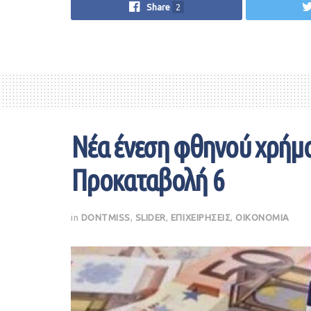
Share
2
Νέα ένεση φθηνού χρήμα
Προκαταβολή 6
in
DONTMISS
,
SLIDER
,
ΕΠΙΧΕΙΡΗΣΕΙΣ
,
ΟΙΚΟΝΟΜΙΑ