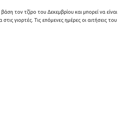
βάση τον τζίρο του Δεκεμβρίου και μπορεί να είναι
 στις γιορτές. Τις επόμενες ημέρες οι αιτήσεις του
λής, τον έκτο κατά σειρά, ετοιμάζεται να ανοίξει το
νώ ήδη «ζεσταίνονται» οι μηχανές για τον τέταρτο και
ιμάται ότι θα έχουν προσφέρει ρευστότητα άνω των
ίου.
 του επιτυχημένου προγράμματος παροχής
υβέρνηση είναι πιθανό να ανεβάσει το συνολικό ποσό
ρτου κύκλου
και τα 700 – 750 εκατ. ευρώ του πέμπτου
υ δεν αποκλείεται να παραταθεί και μέσα στον
ομένα, θα δημιουργήσει μεγάλες ανάγκες ρευστότητας
πιτευχθεί ο στόχος της κυβέρνησης για μια σχετική
 των εορτών,
ώστε να μη χαθεί μεγάλο μέρος του
 2,5 δισ. ευρώ.