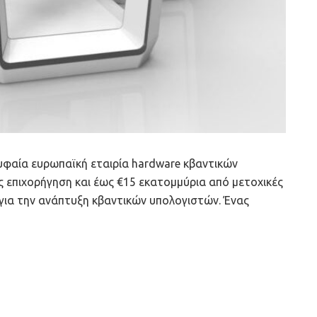
ρυφαία ευρωπαϊκή εταιρία hardware κβαντικών
ς επιχορήγηση και έως €15 εκατομμύρια από μετοχικές
 για την ανάπτυξη κβαντικών υπολογιστών. Ένας
νία και την κοινωνία γενικότερα.
Tweet
1
Share