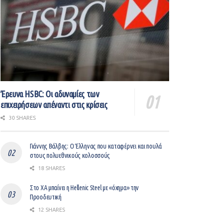
Έρευνα HSBC: Οι αδυναμίες των
επιχειρήσεων απέναντι στις κρίσεις
30 SHARES
Γιάννης Βάλβης: O Έλληνας που καταφέρνει και πουλά
στους πολυεθνικούς κολοσσούς
18 SHARES
Στο ΧΑ μπαίνει η Hellenic Steel με «όχημα» την
Προοδευτική
12 SHARES