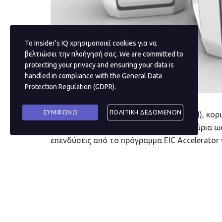
Το Insider's IQ χρησιμοποιεί cookies για να
βελτιώσει την πλοήγησή σας. We are committed to
protecting your privacy and ensuring your data is
handled in compliance with the
General Data
Protection Regulation (GDPR)
.
ΣΥΜΦΩΝΩ
ΠΟΛΙΤΙΚΗ ΔΕΔΟΜΕΝΩΝ
Η Φινλαδική startup IQM Finland Oy (IQM), κο
υπολογιστών, μόλις έλαβε €2,5 εκατομμύρια ω
επενδύσεις από το πρόγραμμα EIC Accelerator
επενδυτικός γύρος που θα ωφελήσει τη βιομηχα
Share
3