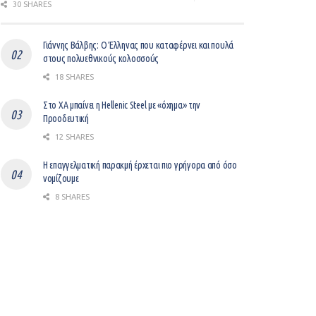
30 SHARES
Γιάννης Βάλβης: O Έλληνας που καταφέρνει και πουλά
στους πολυεθνικούς κολοσσούς
18 SHARES
Στο ΧΑ μπαίνει η Hellenic Steel με «όχημα» την
Προοδευτική
12 SHARES
Η επαγγελματική παρακμή έρχεται πιο γρήγορα από όσο
νομίζουμε
8 SHARES
Βελτίωση του επιχειρείν με ψηφιοποίηση
12 SHARES