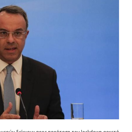
 ημερών δείχνουν προς παράταση του lockdown αρκετά