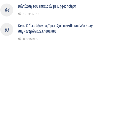
Βελτίωση του επιχειρείν με ψηφιοποίηση
12 SHARES
Gem: Ο “μεσάζοντας” μεταξύ LinkedIn και Workday
συγκεντρώνει $37,000,000
8 SHARES