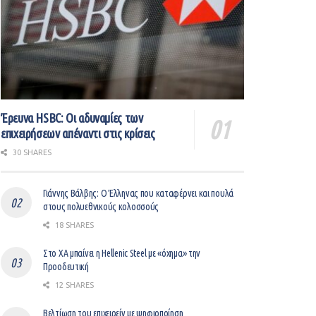
Έρευνα HSBC: Οι αδυναμίες των
επιχειρήσεων απέναντι στις κρίσεις
30 SHARES
Γιάννης Βάλβης: O Έλληνας που καταφέρνει και πουλά
στους πολυεθνικούς κολοσσούς
18 SHARES
Στο ΧΑ μπαίνει η Hellenic Steel με «όχημα» την
Προοδευτική
12 SHARES
Βελτίωση του επιχειρείν με ψηφιοποίηση