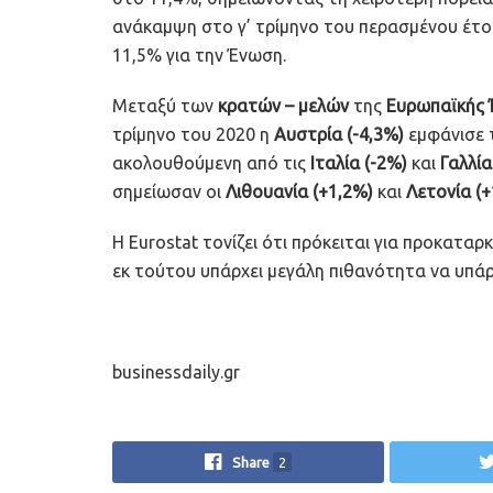
ανάκαμψη στο γ’ τρίμηνο του περασμένου έτου
11,5% για την Ένωση.
Μεταξύ των
κρατών – μελών
της
Ευρωπαϊκής
τρίμηνο του 2020 η
Αυστρία (-4,3%)
εμφάνισε 
ακολουθούμενη από τις
Ιταλία (-2%)
και
Γαλλία
σημείωσαν οι
Λιθουανία (+1,2%)
και
Λετονία (+
Η Eurostat τονίζει ότι πρόκειται για προκαταρ
εκ τούτου υπάρχει μεγάλη πιθανότητα να υπά
businessdaily.gr
Share
2