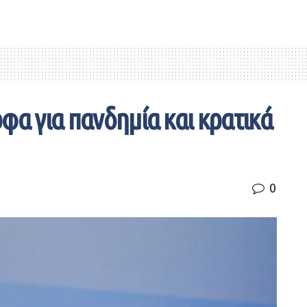
φα για πανδημία και κρατικά
0