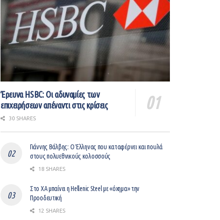
Έρευνα HSBC: Οι αδυναμίες των
επιχειρήσεων απέναντι στις κρίσεις
30 SHARES
Γιάννης Βάλβης: O Έλληνας που καταφέρνει και πουλά
στους πολυεθνικούς κολοσσούς
18 SHARES
Στο ΧΑ μπαίνει η Hellenic Steel με «όχημα» την
Προοδευτική
12 SHARES