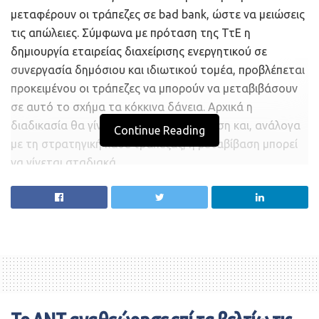
μεταφέρουν οι τράπεζες σε bad bank, ώστε να μειώσεις
τις απώλειες. Σύμφωνα με πρόταση της ΤτΕ η
δημιουργία εταιρείας διαχείρισης ενεργητικού σε
συνεργασία δημόσιου και ιδιωτικού τομέα, προβλέπεται
προκειμένου οι τράπεζες να μπορούν να μεταβιβάσουν
σε αυτό το σχήμα τα κόκκινα δάνεια. Αρχικά η
διαδικασία θα γίνεται σε εθελοντική βάση και, ανάλογα
Continue Reading
με τη στρατηγική κάθε τράπεζας, η μεταβίβαση μπορεί
να γίνεται σταδιακά.
Η πρόταση που υπέβαλε στην κυβέρνηση ο διοικητής
Γιάννης Στουρνάρας, στη συνέχεια θα υποβληθεί προς
έγκριση και στις εποπτικές ευρωπαϊκές αρχές και
αμέσως μετά στις ίδιες τις τράπεζες.
Το σχέδιο της ΤτΕ για τη δημιουργία bad bank
αποσκοπεί στην πλήρη εξυγίανση των τραπεζικών
ισολογισμών όχι μόνο από τα κόκκινα δάνεια που άφησε