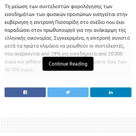
Τη μείωση των συντελεστών φορολόγησης των
εισοδημάτων των φυσικών προσώπων εισηγείται στην
κυβέρνηση η επιτροπή Πισσαρίδη στο σχέδιο που έχει
παραδώσει στον πρωθυπουργό για την ανάκαμψη της
ελληνικής οικονομίας. Συγκεκριμένα, η επιτροπή συνιστά
μετά τα πρώτα κλιμάκια να μειωθούν οι συντελεστές,
που ανέρχονται από 28% για εισοδήματα από 20.000
ευρώ και φθάνουν μέχρι 44% για εισοδήματα άνω των
Continue Reading
40.000 ευρώ.
Η πρόταση αυτή, η οποία συνδυάζεται και με κατάργηση
της εισφοράς αλληλεγγύης, αναμένεται να τονώσει
σημαντικά τη μεσαία τάξη των μισθωτών που
επλήγησαν περισσότερο από κάθε άλλη εισοδηματική
τάξη στα χρόνια των μνημονίων και συνεχίζουν ακόμα
και σήμερα να πληρώνουν εξαιρετικά υψηλούς φόρους.
Στα χρόνια της διακυβέρνησης της χώρας από τον