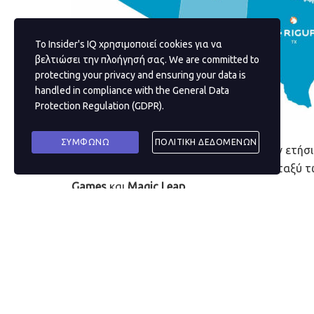
Το Insider's IQ χρησιμοποιεί cookies για να
βελτιώσει την πλοήγησή σας. We are committed to
protecting your privacy and ensuring your data is
handled in compliance with the
General Data
Protection Regulation (GDPR)
.
ΣΥΜΦΩΝΩ
ΠΟΛΙΤΙΚΗ ΔΕΔΟΜΕΝΩΝ
Κάθε χρόνο, η
CBInsights
δημοσιεύει τον ετήσι
startups των ΗΠΑ. Αυτήν την χρονιά, μεταξύ 
Games
και
Magic
Leap
.
Οι πληροφορίες αντλήθηκαν από τη βάση δεδομ
τεχνολογικές startups που έλαβαν τις υψηλότε
Τα δεδομένα δεν περιλαμβάνουν χρηματοδοτήσε
startups που έχουν συγκεντρώσει τουλάχιστον
2014.