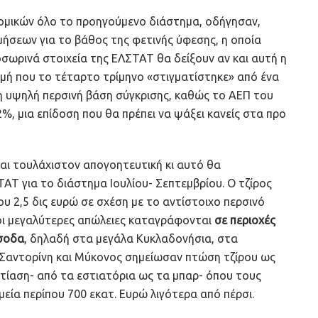
νομικών όλο το προηγούμενο διάστημα, οδήγησαν,
ήσεων για το βάθος της φετινής ύφεσης, η οποία
οσωρινά στοιχεία της ΕΛΣΤΑΤ θα δείξουν αν και αυτή η
ιγμή που το τέταρτο τρίμηνο «στιγματίστηκε» από ένα
 η υψηλή περσινή βάση σύγκρισης, καθώς το ΑΕΠ του
%, μια επίδοση που θα πρέπει να ψάξει κανείς στα προ
αι τουλάχιστον απογοητευτική κι αυτό θα
ΑΤ για το διάστημα Ιουλίου- Σεπτεμβρίου. Ο τζίρος
 2,5 δις ευρώ σε σχέση με το αντίστοιχο περσινό
ι οι μεγαλύτερες απώλειες καταγράφονται
σε περιοχές
έσοδα
, δηλαδή στα μεγάλα Κυκλαδονήσια, στα
τι Σαντορίνη και Μύκονος σημείωσαν πτώση τζίρου ως
εστίαση- από τα εστιατόρια ως τα μπαρ- όπου τους
εία περίπου 700 εκατ. Ευρώ λιγότερα από πέρσι.