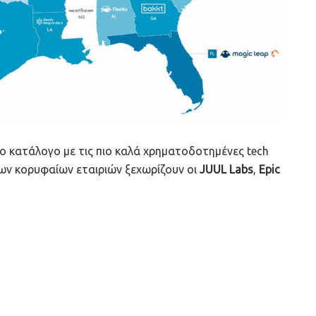
ο κατάλογο με τις πιο καλά χρηματοδοτημένες tech
των κορυφαίων εταιριών ξεχωρίζουν οι
JUUL
Labs
,
Epic
ένων της CBInsights και παρουσιάζουν τις
ρες επενδύσεις από VCs ανά πολιτεία.
ις από δάνεια και οφειλές, και αφορούν μόνο tech
 $1,000,000 μέσω equity funding από τον Ιανουάριο