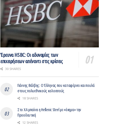
Έρευνα HSBC: Οι αδυναμίες των
επιχειρήσεων απέναντι στις κρίσεις
30 SHARES
Γιάννης Βάλβης: O Έλληνας που καταφέρνει και πουλά
στους πολυεθνικούς κολοσσούς
18 SHARES
Στο ΧΑ μπαίνει η Hellenic Steel με «όχημα» την
Προοδευτική
12 SHARES