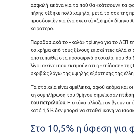
ασφαλή εικόνα για το πού θα «κάτσουν» τα φο
πήχης τέθηκε πολύ χαμηλά, μετά το σοκ της π
προσδοκιών για ένα σχετικά «ζωηρό» δίμηνο Α
χειρότερο.
Παραδοσιακά το «καλό» τρίμηνο για το ΑΕΠ της
το χρήμα από τους ξένους επισκέπτες αλλά κι
αποτυπωθεί στα προσωρινά στοιχεία, που θα 
λίγοι εκείνοι που εκτιμούν ότι η «επίδοση» τη
ακριβώς λόγω της υψηλής εξάρτησης της ελλην
Τα στοιχεία είναι αμείλικτα, αφού ακόμα και ο
τη συμπλήρωση του 9μήνου σημείωσαν
πτώση 
του πετρελαίου
. Η εικόνα αλλάζει αν βγουν α
κατά 1,5% δεν μπορεί να σταθεί ικανή να ισοσ
Στο 10,5% η ύφεση για 