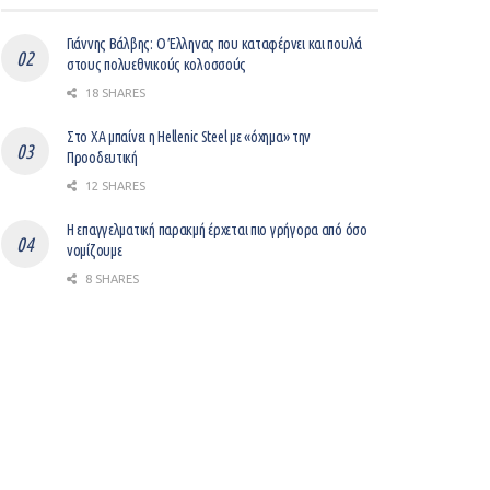
Γιάννης Βάλβης: O Έλληνας που καταφέρνει και πουλά
στους πολυεθνικούς κολοσσούς
18 SHARES
Στο ΧΑ μπαίνει η Hellenic Steel με «όχημα» την
Προοδευτική
12 SHARES
Η επαγγελματική παρακμή έρχεται πιο γρήγορα από όσο
νομίζουμε
8 SHARES
Βελτίωση του επιχειρείν με ψηφιοποίηση
12 SHARES