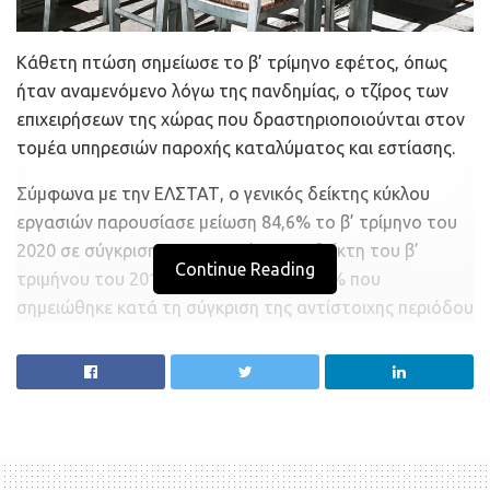
Κάθετη πτώση σημείωσε το β’ τρίμηνο εφέτος, όπως
ήταν αναμενόμενο λόγω της πανδημίας, ο τζίρος των
επιχειρήσεων της χώρας που δραστηριοποιούνται στον
τομέα υπηρεσιών παροχής καταλύματος και εστίασης.
Σύμφωνα με την ΕΛΣΤΑΤ, ο γενικός δείκτης κύκλου
εργασιών παρουσίασε μείωση 84,6% το β’ τρίμηνο του
2020 σε σύγκριση με τον αντίστοιχο δείκτη του β’
Continue Reading
τριμήνου του 2019, έναντι αύξησης 1,5% που
σημειώθηκε κατά τη σύγκριση της αντίστοιχης περιόδου
το 2019 προς το 2018.
Παράλληλα, ο γενικός δείκτης παρουσίασε μείωση 51,6%
το β’ τρίμηνο του 2020 σε σύγκριση με τον αντίστοιχο
δείκτη του α’ τριμήνου 2020, έναντι αύξησης 190,9%
που σημειώθηκε κατά τη σύγκριση της αντίστοιχης