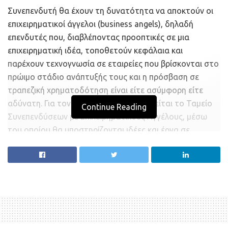
Συνεπενδυτή θα έχουν τη δυνατότητα να αποκτούν οι
επιχειρηματικοί άγγελοι (business angels), δηλαδή
επενδυτές που, διαβλέποντας προοπτικές σε μια
επιχειρηματική ιδέα, τοποθετούν κεφάλαια και
παρέχουν τεχνογνωσία σε εταιρείες που βρίσκονται στο
πρώιμο στάδιο ανάπτυξής τους και η πρόσβαση σε
τραπεζική χρηματοδότηση είναι είτε ασύμφορη είτε
αδύνατη. Για τον σκοπό αυτό δημιουργείται το Ταμείο
Continue Reading
Συνεπενδύσεων με Επιχειρηματικούς Αγγέλους, μέσω
του οποίου θα υποστηρίζονται ιδέες και έργα σε
εξαιρετικά πρώιμη φάση, προκειμένου αυτά να
μετατραπούν σε ώριμα επιχειρηματικά πλάνα, ώστε στη
συνέχεια να καταφέρουν να προσελκύσουν το
ενδιαφέρον και άλλων θεσμικών επενδυτών. Με τον
τρόπο αυτό οι business angels θα έχουν τη δυνατότητα
να πραγματοποιούν περισσότερες επενδύσεις με τον
ίδιο όγκο κεφαλαίων.