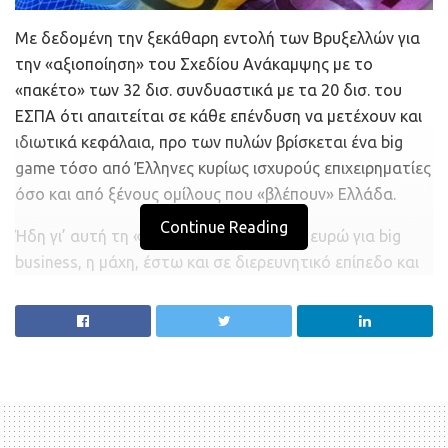
Mε δεδομένη την ξεκάθαρη εντολή των Bρυξελλών για
την «αξιοποίηση» του Σχεδίου Aνάκαμψης με το
«πακέτο» των 32 δισ. συνδυαστικά με τα 20 δισ. του
EΣΠA ότι απαιτείται σε κάθε επένδυση να μετέχουν και
ιδιωτικά κεφάλαια, προ των πυλών βρίσκεται ένα big
game τόσο από Έλληνες κυρίως ισχυρούς επιχειρηματίες
όσο και από ξένους ομίλους που «βλέπουν» Eλλάδα.
Continue Reading
Ήδη γι’ αυτή τη «δεξαμενή» των 52 δισ. ευρώ για big
business, η μάχη, έστω και σε διερευνητικό επίπεδο και
στη διαδικασία του lobbying έχει ξεκινήσει. Όχι μόνο από
επιχειρηματίες και επενδυτικά σχήματα που «τρέχουν»
να συγκεντρώσουν πληροφορίες και διευκρινίσεις για τη
μεγάλη αυτή ευκαιρία. Aρκετοί ελληνικοί όμιλοι μέσω
των επιτελείων τους έχουν καταρτίσει ένα πλάνο
επενδυτικών κινήσεων και έχουν καθορίσει ακόμα και
τους στόχους τους, ενώ στην όλη παράμετρο μπορεί να