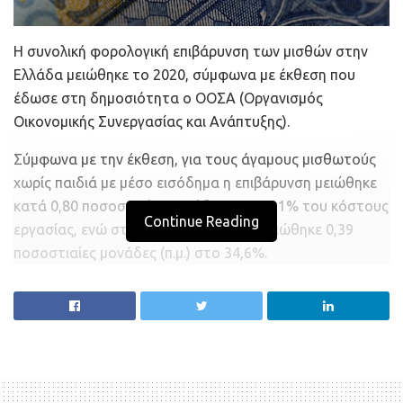
Η συνολική φορολογική επιβάρυνση των μισθών στην
Ελλάδα μειώθηκε το 2020, σύμφωνα με έκθεση που
έδωσε στη δημοσιότητα ο ΟΟΣΑ (Οργανισμός
Οικονομικής Συνεργασίας και Ανάπτυξης).
Σύμφωνα με την έκθεση, για τους άγαμους μισθωτούς
χωρίς παιδιά με μέσο εισόδημα η επιβάρυνση μειώθηκε
κατά 0,80 ποσοστιαίες μονάδες στο 40,1% του κόστους
Continue Reading
εργασίας, ενώ στις χώρες του ΟΟΣΑ μειώθηκε 0,39
ποσοστιαίες μονάδες (π.μ.) στο 34,6%.
Την υψηλότερη επιβάρυνση είχαν το Βέλγιο (50,1%), η
Γερμανία (49%), η Αυστρία (47,3%), η Γαλλία (46,6%) και η
Ιταλία (46%), ενώ τη χαμηλότερη είχαν η Κολομβία
(μηδενική), η Χιλή (7%) και η Νέα Ζηλανδία (19,1%).
Στον ΟΟΣΑ, η μείωση των 0,39 π.μ. το 2020 ήταν