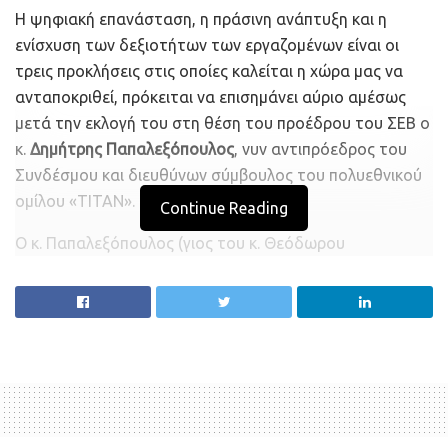
Η ψηφιακή επανάσταση, η πράσινη ανάπτυξη και η
ενίσχυση των δεξιοτήτων των εργαζομένων είναι οι
τρεις προκλήσεις στις οποίες καλείται η χώρα μας να
ανταποκριθεί, πρόκειται να επισημάνει αύριο αμέσως
μετά την εκλογή του στη θέση του προέδρου του ΣΕΒ ο
κ.
Δημήτρης Παπαλεξόπουλος
, νυν αντιπρόεδρος του
Συνδέσμου και διευθύνων σύμβουλος του πολυεθνικού
ομίλου «ΤΙΤΑΝ».
Continue Reading
Ο κ. Παπαλεξόπουλος (γιος του κ. Θεόδωρου
Παπαλεξόπουλου ο οποίος διετέλεσε πρόεδρος του ΣΕΒ
κατά την περίοδο 1982-1988) αναμένεται επίσης να
μιλήσει για την πολύτιμη ευκαιρία που ανοίγεται για τη
χώρα μας «να αξιοποιήσουμε τους πολύτιμους πόρους
που η ευρωπαϊκή αλληλεγγύη μας εμπιστεύεται και να
προχωρήσουμε στις αναγκαίες και διαρκείς
μεταρρυθμίσεις, που οφείλουμε κυρίως απέναντι στους