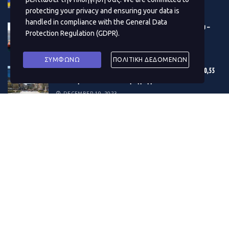
DECEMBER 19, 2023
protecting your privacy and ensuring your data is
handled in compliance with the
General Data
Βonus 10 εκατ. ευρώ στους μετόχους της Γέφυρας Ρίου –
Protection Regulation (GDPR)
.
Αντιρρίου
DECEMBER 19, 2023
ΣΥΜΦΩΝΩ
ΠΟΛΙΤΙΚΗ ΔΕΔΟΜΕΝΩΝ
Εγκρίθηκε ο προϋπολογισμός του Δ. Αθηναίων – Στα 180,55
εκατ. ευρώ το επενδυτικό πρόγραμμα του 2024
DECEMBER 19, 2023
Η κρίση στην Ερυθρά Θάλασσα μουδιάζει τις αγορές – Φόβοι
για το παγκόσμιο εμπόριο – Δίνει «σήμα» το πετρέλαιο
DECEMBER 19, 2023
ΔΗΜΟΦΙΛΗ ΑΡΘΡΑ ΜΗΝΑ