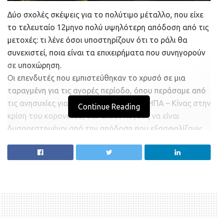
Δύο σχολές σκέψεις για το πολύτιμο μέταλλο, που είχε
το τελευταίο 12μηνο πολύ υψηλότερη απόδοση από τις
μετοχές: τι λένε όσοι υποστηρίζουν ότι το ράλι θα
συνεχιστεί, ποια είναι τα επιχειρήματα που συνηγορούν
σε υποχώρηση.
Οι επενδυτές που εμπιστεύθηκαν το χρυσό σε μια
ταραγμένη για τις αγορές περίοδο, όπου περάσαμε από
τις ανησυχίες για τον εμπορικό πόλεμο ΗΠΑ – Κίνας στην
Continue Reading
κρίση του κορονοϊού, δεν έχουν λόγους να είναι
δυσαρεστημένοι από την απόδοση που εξασφαλίζουν:
σε δωδεκάμηνη βάση ήταν σχεδόν τετραπλάσια από
την απόδοση του δείκτη S&P 500, ξεπερνώντας το 34%
έναντι 9,1% για τον κορυφαίο χρηματιστηριακό δείκτη.
Το ερώτημα, όμως, καθώς ο χρυσός κινείται σε τιμές
πάνω από τα 1.700 δολ. είναι αν
μπορεί να συνεχίσει να
κινείται ανοδικά. Σε πρόσφατο άρθρο του