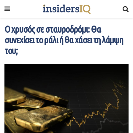
Ο χρυσός σε σταυροδρόμι: Θα
συνεχίσει το ράλι ή θα χάσει τη λάμψη
του;