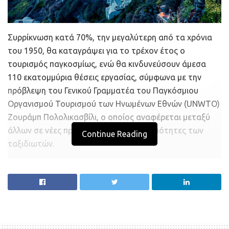
Συρρίκνωση κατά 70%, την μεγαλύτερη από τα χρόνια
του 1950, θα καταγράψει για το τρέχον έτος ο
τουρισμός παγκοσμίως, ενώ θα κινδυνεύσουν άμεσα
110 εκατομμύρια θέσεις εργασίας, σύμφωνα με την
πρόβλεψη του Γενικού Γραμματέα του Παγκόσμιου
Οργανισμού Τουρισμού των Ηνωμένων Εθνών (UNWTO)
Ζουράμπ Πολολικασβίλι, ο οποίος αναφέρεται μεταξύ
άλλων σε νέες προτιμήσεις και προτεραιότητες των
Continue Reading
ταξιδιωτών.
Μιλώντας στην Handelsblatt, ο κ. Πολολικασβίλι εξηγεί
ότι ο Οργανισμός έχει επεξεργαστεί τρία πιθανά
σενάρια, σύμφωνα με τα οποία ο αριθμός των
τουριστών για το 2020 θα περιοριστεί κατά 58-78%,
ανάλογα με το πότε θα ανοίξει κάθε χώρα τα σύνορά