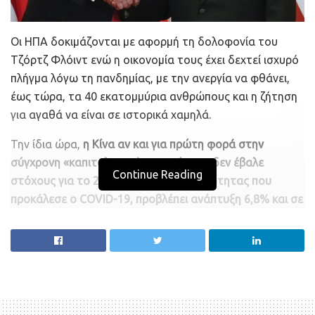
Οι ΗΠΑ δοκιμάζονται με αφορμή τη δολοφονία του
Τζόρτζ Φλόιντ ενώ η οικονομία τους έχει δεχτεί ισχυρό
πλήγμα λόγω τη πανδημίας, με την ανεργία να φθάνει,
έως τώρα, τα 40 εκατομμύρια ανθρώπους και η ζήτηση
για αγαθά να είναι σε ιστορικά χαμηλά.
Την ίδια ώρα,
η Κίνα αν και για πρώτη φορά στην
σύγχρονη «καπιταλιστική» ιστορία της δεν έβαλε
Continue Reading
στόχους για το 2020, λόγω της αβεβαιότητας που
προκάλεσε o COVID-19, προβλέπει ανάπτυξη 6,8% και σε
κάποιους τομείς 13%
.
Στο κάδρο έχει μπει και η Ελλάδα κυρίως λόγω της
γεωπολιτικής της θέσης.
Η Κίνα την έχει χαρακτηρίσει το «κεφάλι του δράκου»
στην Ευρώπη στο πλαισιο των επενδύσεων στο δρόμο