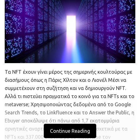
Τα NFT έχουν γίνει μέρος της σημερινής κουλτούρας με
διασήμους όπως η Πάρις Χίλτον και ο Λιονέλ Μέσι να
συμμετέχουν στη συζήτηση και να δημιουργούν NFT.
Αλλά τι πιστεύει πραγματικά το κοινό για τα NFTs και το
metaverse; Χρησιμοποιώντας δεδομένα από το Google
Search Trends, το Linkfluence και το Answer the Public, η
Ebuyer αποκάλυψε ότι πάνω από 1,7 εκατομμύρια
αρνητικές αναρτήσεις δημιουργήθηκαν σχετικά με τα
Continue Reading
NFTs και 337.000 σχετικά με το metaverse τον