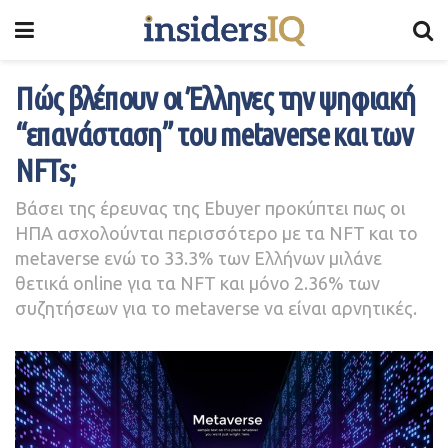
Πώς βλέπουν οι Έλληνες την ψηφιακή
“επανάσταση” του metaverse και των
NFTs;
Βάσει της έρευνας της Ebuyer προκύπτει πως οι
ΗΠΑ ασχολούνται περισσότερο με τα NFT και το
metaverse ενώ το 33.3% των Ελλήνων μιλάνε
θετικά online για τα NFT και μόνο 2.36% των
συζητήσεων για το metaverse να είναι αρνητικές.