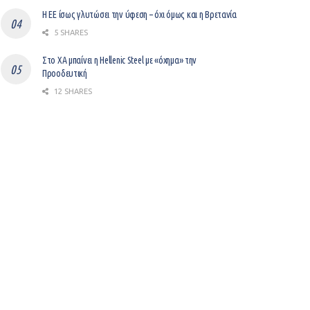
Η ΕΕ ίσως γλυτώσει την ύφεση – όχι όμως και η Βρετανία
5 SHARES
Στο ΧΑ μπαίνει η Hellenic Steel με «όχημα» την
Προοδευτική
12 SHARES