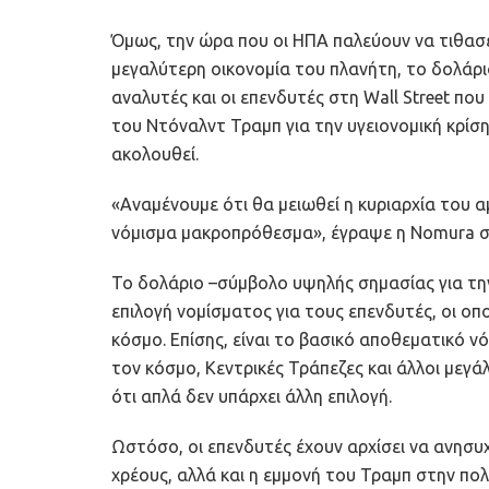
Όμως, την ώρα που οι ΗΠΑ παλεύουν να τιθασε
μεγαλύτερη οικονομία του πλανήτη, το δολάριο έ
αναλυτές και οι επενδυτές στη Wall Street πο
του Ντόναλντ Τραμπ για την υγειονομική κρίση
ακολουθεί.
«Αναμένουμε ότι θα μειωθεί η κυριαρχία του 
νόμισμα μακροπρόθεσμα», έγραψε η Nomura σ
Το δολάριο –σύμβολο υψηλής σημασίας για την
επιλογή νομίσματος για τους επενδυτές, οι οπ
κόσμο. Επίσης, είναι το βασικό αποθεματικό ν
τον κόσμο, Κεντρικές Τράπεζες και άλλοι μεγά
ότι απλά δεν υπάρχει άλλη επιλογή.
Ωστόσο, οι επενδυτές έχουν αρχίσει να ανησυ
χρέους, αλλά και η εμμονή του Τραμπ στην πολ