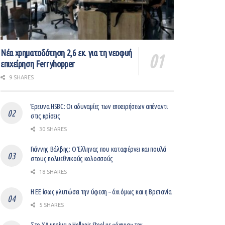
Νέα χρηματοδότηση 2,6 εκ. για τη νεοφυή
επιχείρηση Ferryhopper
9 SHARES
Έρευνα HSBC: Οι αδυναμίες των επιχειρήσεων απέναντι
στις κρίσεις
30 SHARES
Γιάννης Βάλβης: O Έλληνας που καταφέρνει και πουλά
στους πολυεθνικούς κολοσσούς
18 SHARES
Η ΕΕ ίσως γλυτώσει την ύφεση – όχι όμως και η Βρετανία
5 SHARES