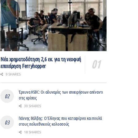
Νέα χρηματοδότηση 2,6 εκ. για τη νεοφυή
επιχείρηση Ferryhopper
9 SHARES
Έρευνα HSBC: Οι αδυναμίες των επιχειρήσεων απέναντι
στις κρίσεις
30 SHARES
Γιάννης Βάλβης: O Έλληνας που καταφέρνει και πουλά
στους πολυεθνικούς κολοσσούς
18 SHARES