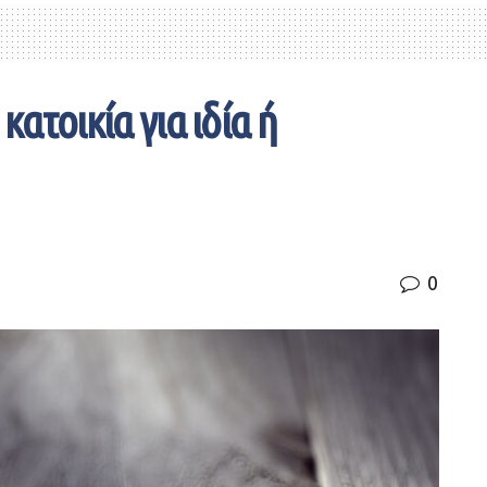
κατοικία για ιδία ή
;
0