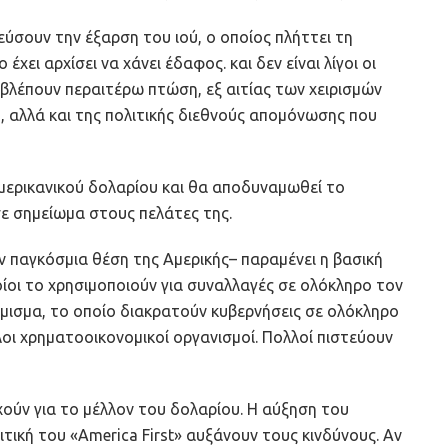
ύσουν την έξαρση του ιού, ο οποίος πλήττει τη
χει αρχίσει να χάνει έδαφος. και δεν είναι λίγοι οι
υ βλέπουν περαιτέρω πτώση, εξ αιτίας των χειρισμών
, αλλά και της πολιτικής διεθνούς απομόνωσης που
αμερικανικού δολαρίου και θα αποδυναμωθεί το
ε σημείωμα στους πελάτες της.
 παγκόσμια θέση της Αμερικής– παραμένει η βασική
οίοι το χρησιμοποιούν για συναλλαγές σε ολόκληρο τον
όμισμα, το οποίο διακρατούν κυβερνήσεις σε ολόκληρο
λοι χρηματοοικονομικοί οργανισμοί. Πολλοί πιστεύουν
χούν για το μέλλον του δολαρίου. Η αύξηση του
ιτική του «America First» αυξάνουν τους κινδύνους. Αν