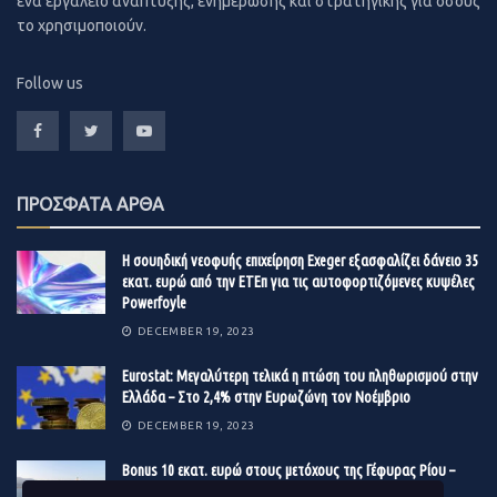
ένα εργαλείο ανάπτυξης, ενημέρωσης και στρατηγικής για όσους
μπορέσουν όλοι να επωφεληθούν από τον εν εξελίξει
το χρησιμοποιούν.
ψηφιακό μετασχηματισμό”, επισημαίνει η Επιτροπή.
Όπως σημειώνει η κυρία Σακελλαρίδη: «Έχουμε τις
δυνατότητες, παρά την αρνητική συγκυρία, να
Πηγή: sepe.gr
Follow us
πετύχουμε πολλά στον τομέα των εξαγωγών. Οι
Έλληνες εξαγωγείς έχουμε αποδείξει πως μπορούμε να
κάνουμε θαύματα, ακόμη και όταν βρισκόμαστε υπό
πίεση. Η δημιουργία του κατάλληλου πλαισίου μπορεί να
ΠΡΟΣΦΑΤΑ ΑΡΘΑ
εκτοξεύσει το εξαγωγικό αποτύπωμα της Ελλάδας,
προς όφελος της απασχόλησης και των φορολογικών
Η σουηδική νεοφυής επιχείρηση Exeger εξασφαλίζει δάνειο 35
εσόδων».
εκατ. ευρώ από την ΕΤΕπ για τις αυτοφορτιζόμενες κυψέλες
Powerfoyle
DECEMBER 19, 2023
Eurostat: Μεγαλύτερη τελικά η πτώση του πληθωρισμού στην
Ελλάδα – Στο 2,4% στην Ευρωζώνη τον Νοέμβριο
DECEMBER 19, 2023
Βonus 10 εκατ. ευρώ στους μετόχους της Γέφυρας Ρίου –
Αντιρρίου