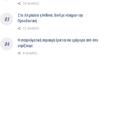
18 SHARES
Στο ΧΑ μπαίνει η Hellenic Steel με «όχημα» την
Προοδευτική
12 SHARES
Η επαγγελματική παρακμή έρχεται πιο γρήγορα από όσο
νομίζουμε
8 SHARES
Βελτίωση του επιχειρείν με ψηφιοποίηση
12 SHARES