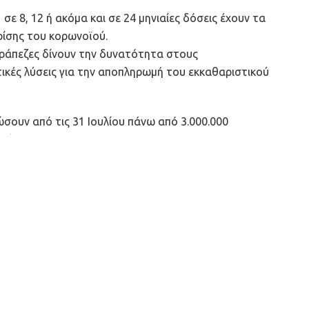
 8, 12 ή ακόμα και σε 24 μηνιαίες δόσεις έχουν τα
κρίσης του κορωνοϊού.
ράπεζες δίνουν την δυνατότητα στους
ικές λύσεις για την αποπληρωμή του εκκαθαριστικού
σουν από τις 31 Ιουλίου πάνω από 3.000.000
ενώ από τον Σεπτέμβριο θα έρθει και ο λογαριασμός
ς ακόμα περισσότερα τα φορολογικά βάρη των
πιτελείου για την παράταση της προθεσμίας
α έχουν ζητήσει οι λογιστές δεδομένου ότι μέχρι
οθεσμίας, έχει υποβληθεί το 70% των δηλώσεων, η
δηλώσεις που υποβάλλονται με βάση τον νέο αριθμό
του φόρου εισοδήματος, αλλά και την παροχή
ής. Στο εκκαθαριστικό σημείωμα ο φορολογούμενος