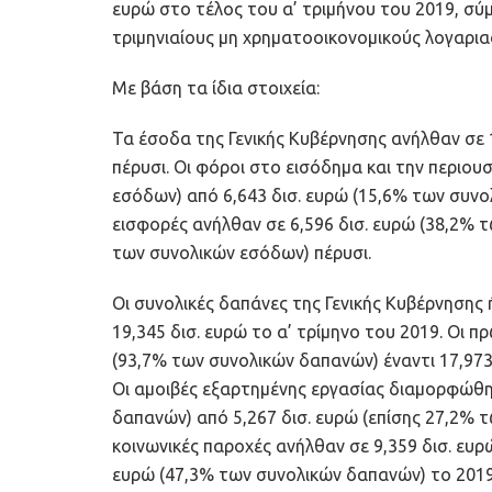
ευρώ στο τέλος του α’ τριμήνου του 2019, σύ
τριμηνιαίους μη χρηματοοικονομικούς λογαρια
Με βάση τα ίδια στοιχεία:
Τα έσοδα της Γενικής Κυβέρνησης ανήλθαν σε 1
πέρυσι. Οι φόροι στο εισόδημα και την περιου
εσόδων) από 6,643 δισ. ευρώ (15,6% των συνολ
εισφορές ανήλθαν σε 6,596 δισ. ευρώ (38,2% τ
των συνολικών εσόδων) πέρυσι.
Οι συνολικές δαπάνες της Γενικής Κυβέρνησης 
19,345 δισ. ευρώ το α’ τρίμηνο του 2019. Οι 
(93,7% των συνολικών δαπανών) έναντι 17,973
Οι αμοιβές εξαρτημένης εργασίας διαμορφώθη
δαπανών) από 5,267 δισ. ευρώ (επίσης 27,2% τ
κοινωνικές παροχές ανήλθαν σε 9,359 δισ. ευρ
ευρώ (47,3% των συνολικών δαπανών) το 2019