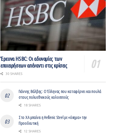
Έρευνα HSBC: Οι αδυναμίες των
επιχειρήσεων απέναντι στις κρίσεις
30 SHARES
Γιάννης Βάλβης: O Έλληνας που καταφέρνει και πουλά
στους πολυεθνικούς κολοσσούς
18 SHARES
Στο ΧΑ μπαίνει η Hellenic Steel με «όχημα» την
Προοδευτική
12 SHARES