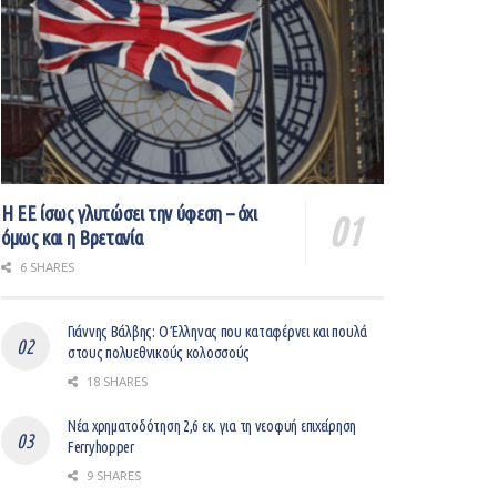
Η ΕΕ ίσως γλυτώσει την ύφεση – όχι
όμως και η Βρετανία
6 SHARES
Γιάννης Βάλβης: O Έλληνας που καταφέρνει και πουλά
στους πολυεθνικούς κολοσσούς
18 SHARES
Νέα χρηματοδότηση 2,6 εκ. για τη νεοφυή επιχείρηση
Ferryhopper
9 SHARES