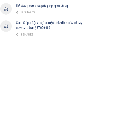
Βελτίωση του επιχειρείν με ψηφιοποίηση
12 SHARES
Gem: Ο “μεσάζοντας” μεταξύ LinkedIn και Workday
συγκεντρώνει $37,000,000
8 SHARES