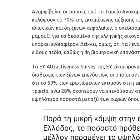
Αναμφίβολα, οι εισροές από το Ταμείο Ανάκαμψ
καλύψουν το 70% της εκτιμώμενης αύξησης τ
ιδιωτικών και δη ξένων κεφαλαίων, ο σχεδιασμό
μαμούθ, για τα δεδομένα της ελληνικής οικονομ
υπάρχει ενδιαφέρον. Δείχνει, όμως, ότι τα ξέν
είδους πεδία, καθώς η 4η βιομηχανική επανάσ
Το ΕΥ Attractiveness Survey της ΕΥ είναι πραγμ
διαθέσεις των ξένων επενδυτών, οι οποίοι αντι
ότι το 69% των ερωτώμενων εκτιμούν ότι η ει
τριετία, ενώ 28% σκοπεύουν να επενδύσουν σ
υψηλότερα ποσοστά μεταξύ των χωρών όπου 