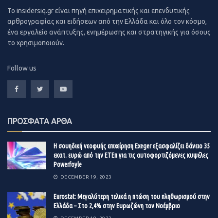
της πανδημίας.
To insidersiq.gr είναι πηγή επιχειρηματικής και επενδυτικής
αρθρογραφίας και ειδήσεων από την Ελλάδα και όλο τον κόσμο,
Η Albertsons έχει τη στήριξη της Cerberus Capital
ένα εργαλείο ανάπτυξης, ενημέρωσης και στρατηγικής για όσους
Management LP, μίας εταιρίας εξαγορών που ελέγχει ο
το χρησιμοποιούν.
δισεκατομμυριούχος Stephen Feinberg. Η εισαγωγή θα
άνοιγε τον δρόμο για έξοδο της Cerberus από την
Follow us
εταιρία.
Σύμφωνα με δηλώσεις εκπροσώπων της Albertsons, η
εταιρία θα εισάγει τις μετοχές της στο Χρηματιστήριο
της Νέας Υόρκης με το σύμβολο “ACI”.
ΠΡΟΣΦΑΤΑ ΑΡΘΑ
Βασικοί ασφαλιστές της IPO είναι οι BofA Securities,
Goldman Sachs, J.P. Morgan και Citigroup.
Η σουηδική νεοφυής επιχείρηση Exeger εξασφαλίζει δάνειο 35
εκατ. ευρώ από την ΕΤΕπ για τις αυτοφορτιζόμενες κυψέλες
Powerfoyle
DECEMBER 19, 2023
Eurostat: Μεγαλύτερη τελικά η πτώση του πληθωρισμού στην
Ελλάδα – Στο 2,4% στην Ευρωζώνη τον Νοέμβριο