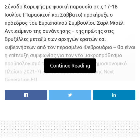
Σύνοδο Κορυφής με φυσική παρουσία στις 17-18
Ιουλίου (Παρασκευή και Σάββατο) προκήρυξε ο
πρόεδρος του Ευρωπαϊκού Συμβουλίου Σαρλ Μισέλ.
Αντικείμενο της συνάντησης – της πρώτης στις
Βρυξέλλες μεταξύ των αρχηγών κρατών και
κυβερνήσεων από τον περασμένο Φεβρουάριο – θα είναι
η επίτευξη συμφωνίας για τον νέο μακροπρόθεσμο
προϋπολογισμό της Ε.Ε. (το Πολυετές Δημοσιονομικό
Continue Reading
Πλαίσιο 2021-7) και το πακέτο ανάκαμψης Next
Generation EU.
Στις 16 του μηνός ο κ. Μισέλ, μαζί με την πρόεδρο της
Ευρωπαϊκής Επιτροπής Ούρσουλα φον ντερ Λάιεν και
τον Ύπατο Εκπρόσωπο για την Εξωτερική Πολιτική
Ζοσέπ Μπορέλ, θα βρεθούν στη Μαδρίτη για μία τελετή
μνήμης για τους 28.000 ανθρώπους που έχασαν τη ζωή
τους στην Ισπανία εξαιτίας του κορωνοϊού.