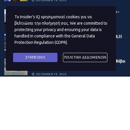
DECEMBER 19, 2023
Βonus 10 εκατ. ευρώ στους μετόχους της Γέφυρας Ρίου –
Το Insider's IQ χρησιμοποιεί cookies για να
Αντιρρίου
βελτιώσει την πλοήγησή σας. We are committed to
DECEMBER 19, 2023
protecting your privacy and ensuring your data is
handled in compliance with the
General Data
Εγκρίθηκε ο προϋπολογισμός του Δ. Αθηναίων – Στα 180,55
εκατ. ευρώ το επενδυτικό πρόγραμμα του 2024
Protection Regulation (GDPR)
.
DECEMBER 19, 2023
ΣΥΜΦΩΝΩ
ΠΟΛΙΤΙΚΗ ΔΕΔΟΜΕΝΩΝ
Η κρίση στην Ερυθρά Θάλασσα μουδιάζει τις αγορές – Φόβοι
για το παγκόσμιο εμπόριο – Δίνει «σήμα» το πετρέλαιο
DECEMBER 19, 2023
ΔΗΜΟΦΙΛΗ ΑΡΘΡΑ ΜΗΝΑ