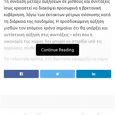
Τη σύνδεση μεταξύ αυξήσεων σε μισθούς και συντάξεις
ίσως χρειαστεί να διακόψει προσωρινά η βρετανική
κυβέρνηση, λόγω των έκτακτων μέτρων ενίσχυσης κατά
τη διάρκεια της πανδημίας. Η προσδοκώμενη αύξηση
μισθών τον επόμενο χρόνο σημαίνει ότι θα υπάρξει και
αντίστοιχη αύξηση στις συντάξεις – κάτι που η
οικονομία της χώρας δεν μπορεί να στηρίξει υπό τις
παρούσες συνθήκες.
Continue Reading
Τα τελευταία χρόνια, στη Βρετανία εφαρμόζεται πάγια
ετήσια αύξηση της κρατικής σύνταξης κατά 2,5% ή
ανάλογα με το ποσοστό πληθωρισμού ή τον μέσο όρο
αποδοχών, υπό το λεγόμενο σύστημα “triple lock”.
“Ένα πιθανό επόμενο βήμα μπορεί να είναι η προσωρινή
διακοπή του κριτηρίου των μισθών στην αύξηση των
συντάξεων,” δήλωσε ο Mel Stride. “Ίσως αυτή η
απόφαση να μη συνάδει με τη διακήρυξη του