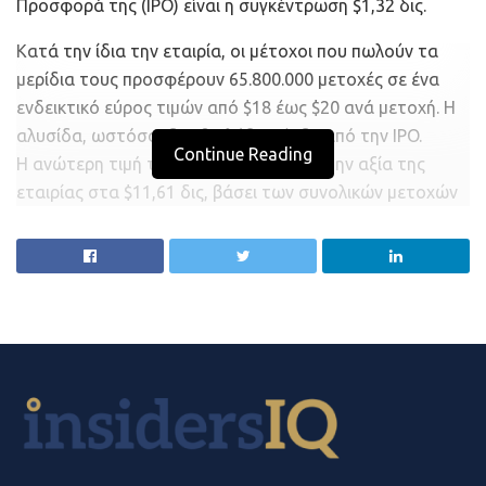
Προσφορά της (IPO) είναι η συγκέντρωση $1,32 δις.
Κατά την ίδια την εταιρία, οι μέτοχοι που πωλούν τα
μερίδια τους προσφέρουν 65.800.000 μετοχές σε ένα
ενδεικτικό εύρος τιμών από $18 έως $20 ανά μετοχή. Η
αλυσίδα, ωστόσο, δεν θα λάβει κέρδη από την IPO.
Continue Reading
Η ανώτερη τιμή της κλίμακας θα όριζε την αξία της
εταιρίας στα $11,61 δις, βάσει των συνολικών μετοχών
συμπεριλαμβανομένων αρκετών μετατρέψιμων
μετοχών.
Οι ασφαλιστές της IPO έχουν την επιλογή εξαγοράς
9.900.000 μετοχών επιπλέον. Μαζί με αυτές, η IPO θα
μπορούσε να συγκεντρώσει μέχρι και $1,51 δις.
Η αλυσίδα Albertsons κατέθεσε το έγγραφο πώλησης
για την IPO τον Μάρτιο, σε μία περίοδο κατά την οποία
όλα τα σουπερμάρκετ επωφελήθηκαν από τις αγορές
λόγω πανικού και τη συσσώρευση αποθεμάτων εν μέσω