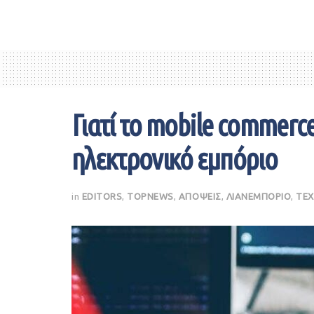
Γιατί το mobile commerc
ηλεκτρονικό εμπόριο
in
EDITORS
,
TOPNEWS
,
ΑΠΟΨΕΙΣ
,
ΛΙΑΝΕΜΠΟΡΙΟ
,
ΤΕΧ