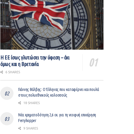
Η ΕΕ ίσως γλυτώσει την ύφεση – όχι
όμως και η Βρετανία
6 SHARES
Γιάννης Βάλβης: O Έλληνας που καταφέρνει και πουλά
στους πολυεθνικούς κολοσσούς
18 SHARES
Νέα χρηματοδότηση 2,6 εκ. για τη νεοφυή επιχείρηση
Ferryhopper
9 SHARES