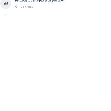
Βελτίωση του επιχειρείν με ψηφιοποίηση
12 SHARES
Gem: Ο “μεσάζοντας” μεταξύ LinkedIn και Workday
συγκεντρώνει $37,000,000
8 SHARES