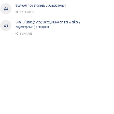
Βελτίωση του επιχειρείν με ψηφιοποίηση
12 SHARES
Gem: Ο “μεσάζοντας” μεταξύ LinkedIn και Workday
συγκεντρώνει $37,000,000
8 SHARES