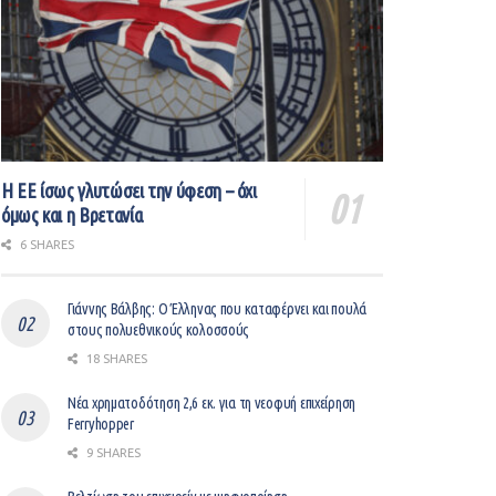
Η ΕΕ ίσως γλυτώσει την ύφεση – όχι
όμως και η Βρετανία
6 SHARES
Γιάννης Βάλβης: O Έλληνας που καταφέρνει και πουλά
στους πολυεθνικούς κολοσσούς
18 SHARES
Νέα χρηματοδότηση 2,6 εκ. για τη νεοφυή επιχείρηση
Ferryhopper
9 SHARES