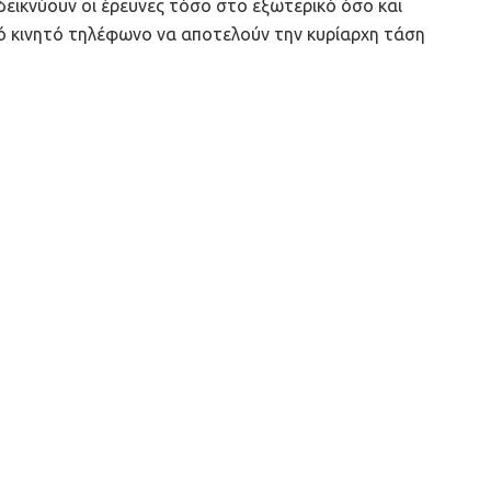
εικνύουν οι έρευνες τόσο στο εξωτερικό όσο και
πό κινητό τηλέφωνο να αποτελούν την κυρίαρχη τάση
τύσσεται παγκοσμίως, αλλά και στην Ελλάδα, με
άρη στις εφαρμογές και τις τεχνολογίες που
ήματα όπως η Τεχνητή Νοημοσύνη (AI), η ταχύτητα
υασμό με την εξέλιξη των smartphone.
erce μονόδρομο
για τους ιδιοκτήτες e-shops που
α διαθέτοντας ένα optimized και φιλικό προς το
ελεσματική στρατηγική marketing για το mobile, αν
e
ολλά, τόσο για τους χρήστες, όσο και για τους