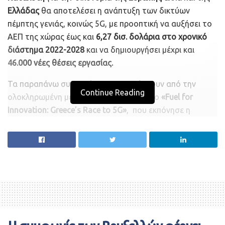
Ελλάδας
θα αποτελέσει η ανάπτυξη των δικτύων
πέμπτης γενιάς, κοινώς 5G, με προοπτική να αυξήσει το
ΑΕΠ της χώρας έως και
6,27 δισ. δολάρια στο χρονικό
διάστημα 2022-2028
και να δημιουργήσει μέχρι και
46.000 νέες θέσεις εργασίας.
Τα παραπάνω συμπεράσματα προκύπτουν από την
Continue Reading
ολοκληρωμένη μελέτη για το 5G με τίτλο
«Fuel for
Innovation: Greece’s Race to 5G»
, που εκπόνησε η
Accenture
. Στην πολυδιάστατη αυτή μελέτη εξετάζονται
τα ιδιαίτερα χαρακτηριστικά και η δυναμική της νέας
τεχνολογίας, αναδεικνύονται οι επικρατέστερες
εφαρμογές του 5G ανά κλάδο καθώς και οι απόψεις και
οι προσδοκίες του ελληνικού καταναλωτικού κοινού και
των επιχειρήσεων σχετικά με τα νέα δίκτυα.
Τέλος παρουσιάζεται και η ετοιμότητα των
τηλεπικοινωνιακών παρόχων στην Ελλάδα και τις