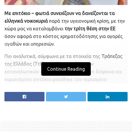
Με επιτόκιο – φωτιά συνεχίζουν να δανείζονται τα
ελληνικά νοικοκυριά
παρά την υγειονομική κρίση, με την
χώρα μας να καταλαμβάνει
την τρίτη θέση στην ΕΕ
όσον αφορά στο κόστος χρηματοδότησης για αγορές
αγαθών και υπηρεσιών.
Πιο αναλυτικά, σύμφωνα με τα στοιχεία της
Τράπεζας
της Ελλάδος (ΤτΕ)
, το
μέσο επιτόκιο
των
Continue Reading
καταναλωτικών δανείων με συγκεκριμένη διάρκεια και
κυμαινόμενο επιτόκιο μειώθηκε τον περασμένο
Σεπτέμβριο κ
ατά 21 μονάδες βάσης, στο 11,05%
.
Πρόκειται, ωστόσο, για το τρίτο υψηλότερο στην
Ευρώπη,
μετά τις Εσθονία και Λετονία
, όπου το κόστος
διαμορφώνεται
σε 15,8% και 14,42% αντίστοιχα
, ενώ
την πεντάδα συμπληρώνουν οι Ολλανδία και Σλοβακία,
με επιτόκια καταναλωτικών δανείων 8,68% και 8,55%
.