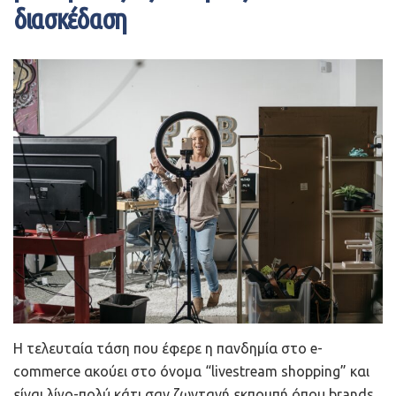
διασκέδαση
Η τελευταία τάση που έφερε η πανδημία στο e-
commerce ακούει στο όνομα “livestream shopping” και
είναι λίγο-πολύ κάτι σαν ζωντανή εκπομπή όπου brands