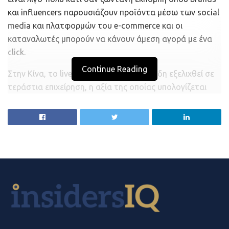
και influencers παρουσιάζουν προϊόντα μέσω των social
media και πλατφορμών του e-commerce και οι
καταναλωτές μπορούν να κάνουν άμεση αγορά με ένα
click.
Continue Reading
Στην Κίνα, το livestream shopping έχει ήδη εξελιχθεί σε
τεράστια επιχείρηση, η αξία της οποίας υπολογίζεται
στα $63 δις. Χάρη στα lockdowns που επεβλήθησαν
λόγω Covid, η τάση αρχίζει να απογειώνεται και στις
ΗΠΑ και, πλέον, οι έμποροι έχουν στη διάθεσή τους
πληθώρα πλατφορμών για να τη δοκιμάσουν.
Η Google, το YouTube, η Amazon, το Instagram και το
Facebook έχουν λανσάρει προσφορές μέσω live
shopping, ενώ η NTWRK, η Popshop Live, η ShopShops
και η Moda Operandi και άλλες VC-backed startups
απευθύνονται σε πιο niche κοινό. Κάποιες από αυτές τις
πλατφόρμες είναι προσπελάσιμες μόνο με πρόσκληση,