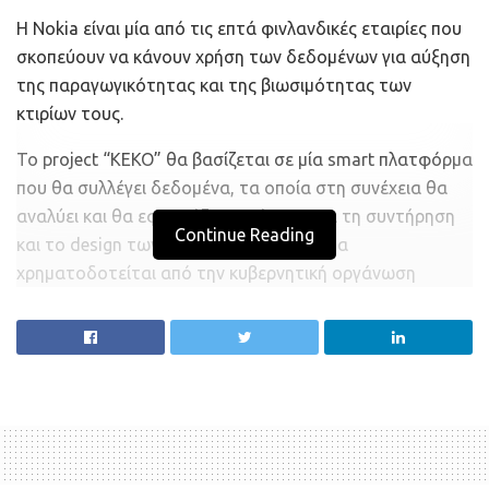
Η Nokia είναι μία από τις επτά φινλανδικές εταιρίες που
σκοπεύουν να κάνουν χρήση των δεδομένων για αύξηση
της παραγωγικότητας και της βιωσιμότητας των
κτιρίων τους.
Το project “KEKO” θα βασίζεται σε μία smart πλατφόρμα
που θα συλλέγει δεδομένα, τα οποία στη συνέχεια θα
αναλύει και θα εφαρμόζει αυτόματα για τη συντήρηση
Continue Reading
και το design των κτιρίων. Το πρόγραμμα
χρηματοδοτείται από την κυβερνητική οργάνωση
Business Finland, και αναμένεται να ολοκληρωθεί σε μία
διετία.
“Για το ΚΕΚΟ θα αναπτύξουμε μία ψηφιακή πλατφόρμα
με τους καλύτερους παίκτες της φινλανδικής
βιομηχανίας,” εξηγεί εκπρόσωπος της KONE, μίας από
τις εταιρίες που εμπλέκονται στο project. “Θα
χρησιμοποιούμε τα δεδομένα των smart κτιρίων για να