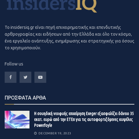
συμπεριλαμβανομένων και των κολοσσών της αγοράς
όπως είναι η Unilever.
To insidersiq.gr είναι πηγή επιχειρηματικής και επενδυτικής
αρθρογραφίας και ειδήσεων από την Ελλάδα και όλο τον κόσμο,
ένα εργαλείο ανάπτυξης, ενημέρωσης και στρατηγικής για όσους
το χρησιμοποιούν.
Follow us
Η εξαγορά της Charlotte Tilbury θα αποδείξει για ακόμα
ΠΡΟΣΦΑΤΑ ΑΡΘΑ
μία φορά το ενδιαφέρον των μεγάλων εταιριών για τα
ανεξάρτητα brands. Δεν είναι τυχαίο το γεγονός ότι για
Η σουηδική νεοφυής επιχείρηση Exeger εξασφαλίζει δάνειο 35
την εξαγορά της Tilbury εκδήλωσαν το ενδιαφέρον
εκατ. ευρώ από την ΕΤΕπ για τις αυτοφορτιζόμενες κυψέλες
Powerfoyle
τους και άλλες μεγάλες εταιρίες, μεταξύ των οποίων οι
DECEMBER 19, 2023
L’ Oreal SA, Estée Lauder Cos. και Shiseido Co.