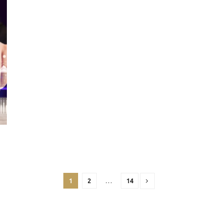
1
2
…
14