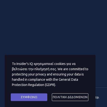
Το Insider's IQ χρησιμοποιεί cookies για να
βελτιώσει την πλοήγησή σας. We are committed to
protecting your privacy and ensuring your data is
handled in compliance with the
General Data
Protection Regulation (GDPR)
.
ΣΥΜΦΩΝΩ
ΠΟΛΙΤΙΚΗ ΔΕΔΟΜΕΝΩΝ
© 2020
Insider΄s IQ
- Premium CMS Design by
#BrandUp
.