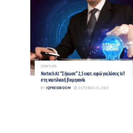
STARTUPS
Nortech AI: “Σήκωσε” 2,5 εκατ. ευρώ για λύσεις IoT
στη ναυτιλιακή βιομηχανία
BY
IQPRESSROOM
OCTOBER 23, 2023