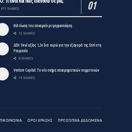
O: Τι είναι και πώς επενδύω σε μία;
471 SHARES
Βελτίωση του επιχειρείν με ψηφιοποίηση
12 SHARES
ΔΕΗ: Deal αξίας 1,26 δισ. ευρώ για την εξαγορά της Enel στη
Ρουμανία
8 SHARES
Venture Capital: Το νέο σχήμα επιχειρηματικών συμμετοχών
14 SHARES
ΠΙΚΟΙΝΩΝΙΑ
ΟΡΟΙ ΧΡΗΣΗΣ
ΠΡΟΣΩΠΙΚΑ ΔΕΔΟΜΕΝΑ