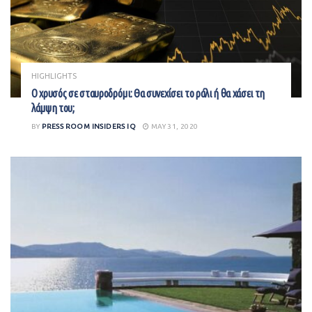
HIGHLIGHTS
Ο χρυσός σε σταυροδρόμι: Θα συνεχίσει το ράλι ή θα χάσει τη
λάμψη του;
BY
PRESS ROOM INSIDERS IQ
MAY 31, 2020