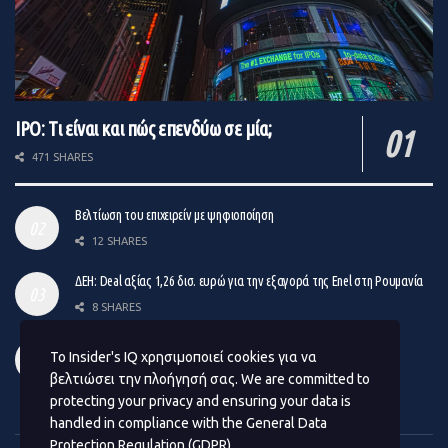
IPO: Τι είναι και πώς επενδύω σε μία;
471 SHARES
Βελτίωση του επιχειρείν με ψηφιοποίηση
12 SHARES
ΔΕΗ: Deal αξίας 1,26 δισ. ευρώ για την εξαγορά της Enel στη Ρουμανία
8 SHARES
Venture Capital: Το νέο σχήμα επιχειρηματικών συμμετοχών
Το Insider's IQ χρησιμοποιεί cookies για να
14 SHARES
βελτιώσει την πλοήγησή σας. We are committed to
protecting your privacy and ensuring your data is
handled in compliance with the
General Data
Protection Regulation (GDPR)
.