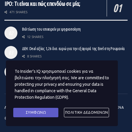
IPO: Τι είναι και πώς επενδύω σε μία;
471 SHARES
Βελτίωση του επιχειρείν με ψηφιοποίηση
12 SHARES
ΔΕΗ: Deal αξίας 1,26 δισ. ευρώ για την εξαγορά της Enel στη Ρουμανία
8 SHARES
Venture Capital: Το νέο σχήμα επιχειρηματικών συμμετοχών
Το Insider's IQ χρησιμοποιεί cookies για να
14 SHARES
βελτιώσει την πλοήγησή σας. We are committed to
protecting your privacy and ensuring your data is
handled in compliance with the
General Data
Protection Regulation (GDPR)
.
ΑΡΧΙΚΗ
ΕΠΙΚΟΙΝΩΝΙΑ
ΟΡΟΙ ΧΡΗΣΗΣ
ΠΡΟΣΩΠΙΚΑ ΔΕΔΟΜΕΝΑ
ΣΥΜΦΩΝΩ
ΠΟΛΙΤΙΚΗ ΔΕΔΟΜΕΝΩΝ
© 2020
Insider΄s IQ
- Premium CMS Design by
#BrandUp
.