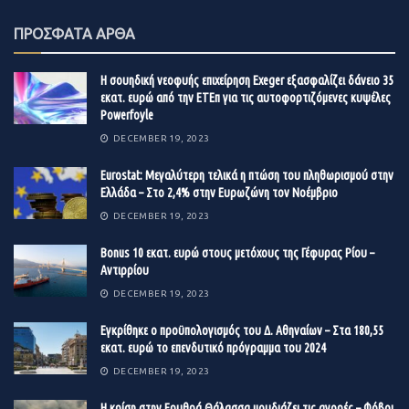
ΠΡΟΣΦΑΤΑ ΑΡΘΑ
Η σουηδική νεοφυής επιχείρηση Exeger εξασφαλίζει δάνειο 35
εκατ. ευρώ από την ΕΤΕπ για τις αυτοφορτιζόμενες κυψέλες
Powerfoyle
DECEMBER 19, 2023
Eurostat: Μεγαλύτερη τελικά η πτώση του πληθωρισμού στην
Ελλάδα – Στο 2,4% στην Ευρωζώνη τον Νοέμβριο
DECEMBER 19, 2023
Βonus 10 εκατ. ευρώ στους μετόχους της Γέφυρας Ρίου –
Αντιρρίου
DECEMBER 19, 2023
Εγκρίθηκε ο προϋπολογισμός του Δ. Αθηναίων – Στα 180,55
εκατ. ευρώ το επενδυτικό πρόγραμμα του 2024
DECEMBER 19, 2023
Η κρίση στην Ερυθρά Θάλασσα μουδιάζει τις αγορές – Φόβοι