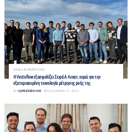
DEALS & INVESTORS
Η Vectoflow εξασφαλίζει Σειρά Α 4 εκατ. ευρώ για την
εξατομικευμένη τεχνολογία μέτρησης ροής της
BY
IQPRESSROOM
DECEMBER 17, 2023