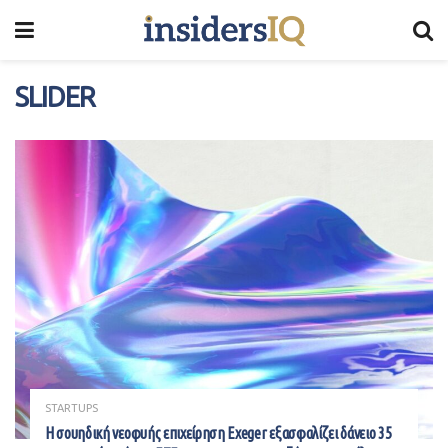
SLIDER
STARTUPS
Η σουηδική νεοφυής επιχείρηση Exeger εξασφαλίζει δάνειο 35