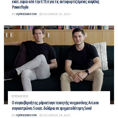
εκατ. ευρώ από την ΕΤΕπ για τις αυτοφορτιζόμενες κυψέλες
Powerfoyle
BY
IQPRESSROOM
DECEMBER 19, 2023
ΕΠΕΝΔΥΣΕΙΣ
Ο συγκυβερνήτης μάρκετινγκ τεχνητής νοημοσύνης Arcane
συγκεντρώνει 5 εκατ. δολάρια σε χρηματοδότηση Seed
BY
IQPRESSROOM
DECEMBER 18, 2023