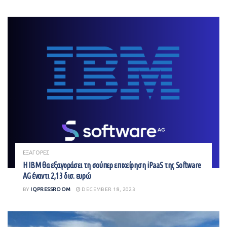
ΕΞΑΓΟΡΕΣ
Η IBM θα εξαγοράσει τη σούπερ επιχείρηση iPaaS της Software
AG έναντι 2,13 δισ. ευρώ
BY
IQPRESSROOM
DECEMBER 18, 2023