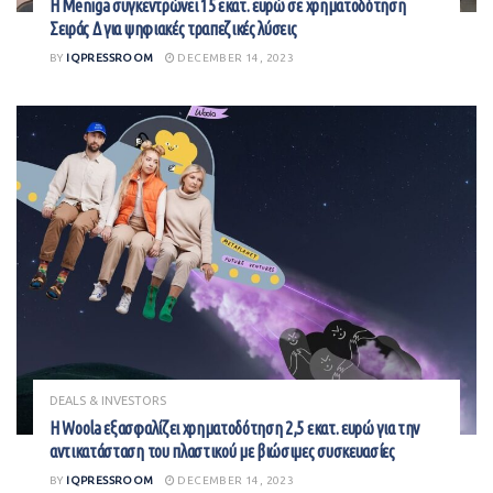
Η Meniga συγκεντρώνει 15 εκατ. ευρώ σε χρηματοδότηση
Σειράς Δ για ψηφιακές τραπεζικές λύσεις
BY
IQPRESSROOM
DECEMBER 14, 2023
DEALS & INVESTORS
Η Woola εξασφαλίζει χρηματοδότηση 2,5 εκατ. ευρώ για την
αντικατάσταση του πλαστικού με βιώσιμες συσκευασίες
BY
IQPRESSROOM
DECEMBER 14, 2023