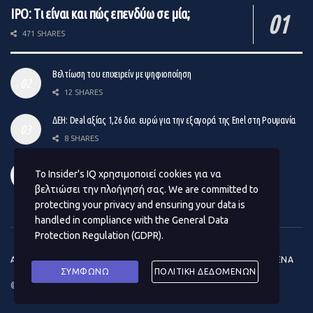
IPO: Τι είναι και πώς επενδύω σε μία;
471 SHARES
Βελτίωση του επιχειρείν με ψηφιοποίηση
12 SHARES
ΔΕΗ: Deal αξίας 1,26 δισ. ευρώ για την εξαγορά της Enel στη Ρουμανία
8 SHARES
Venture Capital: Το νέο σχήμα επιχειρηματικών συμμετοχών
Το Insider's IQ χρησιμοποιεί cookies για να
14 SHARES
βελτιώσει την πλοήγησή σας. We are committed to
protecting your privacy and ensuring your data is
handled in compliance with the
General Data
Protection Regulation (GDPR)
.
ΑΡΧΙΚΗ
ΕΠΙΚΟΙΝΩΝΙΑ
ΟΡΟΙ ΧΡΗΣΗΣ
ΠΡΟΣΩΠΙΚΑ ΔΕΔΟΜΕΝΑ
ΣΥΜΦΩΝΩ
ΠΟΛΙΤΙΚΗ ΔΕΔΟΜΕΝΩΝ
© 2020
Insider΄s IQ
- Premium CMS Design by
#BrandUp
.