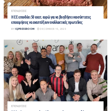
ΕΠΕΝΔΥΣΕΙΣ
Η ΕΕ επενδύει 50 εκατ. ευρώ για να βοηθήσει νεοσύστατες
επιχειρήσεις να αναπτύξουν εναλλακτικές πρωτεΐνες
BY
IQPRESSROOM
DECEMBER 15, 2023
ΕΠΕΝΔΥΣΕΙΣ