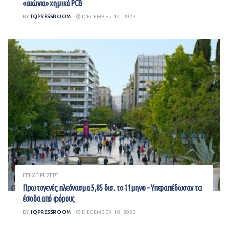
«αιώνια» χημικά PCB
BY
IQPRESSROOM
DECEMBER 19, 2023
ΕΠΙΧΕΙΡΗΣΕΙΣ
Πρωτογενές πλεόνασμα 5,85 δισ. το 11μηνο – Υπεραπέδωσαν τα
έσοδα από φόρους
BY
IQPRESSROOM
DECEMBER 18, 2023