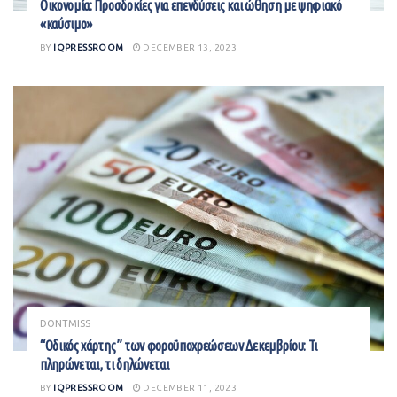
Οικονομία: Προσδοκίες για επενδύσεις και ώθηση με ψηφιακό
«καύσιμο»
BY
IQPRESSROOM
DECEMBER 13, 2023
DONTMISS
“Οδικός χάρτης” των φοροϋποχρεώσεων Δεκεμβρίου: Τι
πληρώνεται, τι δηλώνεται
BY
IQPRESSROOM
DECEMBER 11, 2023