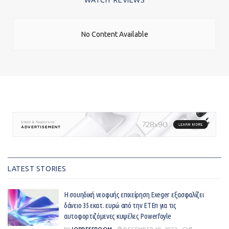
WATCH' REVIEWS
No Content Available
LATEST STORIES
Η σουηδική νεοφυής επιχείρηση Exeger εξασφαλίζει
δάνειο 35 εκατ. ευρώ από την ΕΤΕπ για τις
αυτοφορτιζόμενες κυψέλες Powerfoyle