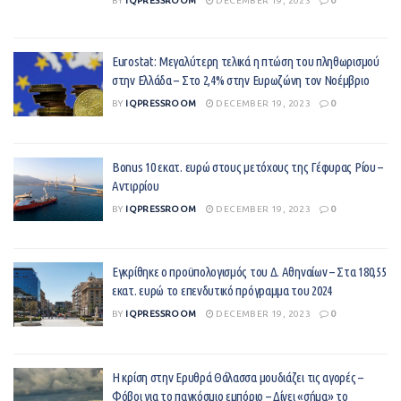
BY
IQPRESSROOM
DECEMBER 19, 2023
0
Eurostat: Μεγαλύτερη τελικά η πτώση του πληθωρισμού
στην Ελλάδα – Στο 2,4% στην Ευρωζώνη τον Νοέμβριο
BY
IQPRESSROOM
DECEMBER 19, 2023
0
Βonus 10 εκατ. ευρώ στους μετόχους της Γέφυρας Ρίου –
Αντιρρίου
BY
IQPRESSROOM
DECEMBER 19, 2023
0
Εγκρίθηκε ο προϋπολογισμός του Δ. Αθηναίων – Στα 180,55
εκατ. ευρώ το επενδυτικό πρόγραμμα του 2024
BY
IQPRESSROOM
DECEMBER 19, 2023
0
Η κρίση στην Ερυθρά Θάλασσα μουδιάζει τις αγορές –
Φόβοι για το παγκόσμιο εμπόριο – Δίνει «σήμα» το