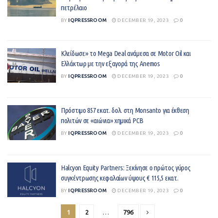
πετρέλαιο
BY
IQPRESSROOM
DECEMBER 19, 2023
0
Κλείδωσε» το Mega Deal ανάμεσα σε Motor Oil και
Ελλάκτωρ με την εξαγορά της Anemos
BY
IQPRESSROOM
DECEMBER 19, 2023
0
Πρόστιμο 857 εκατ. δολ. στη Monsanto για έκθεση
πολιτών σε «αιώνια» χημικά PCB
BY
IQPRESSROOM
DECEMBER 19, 2023
0
Halcyon Equity Partners: Ξεκίνησε ο πρώτος γύρος
συγκέντρωσης κεφαλαίων ύψους € 115,5 εκατ.
BY
IQPRESSROOM
DECEMBER 19, 2023
0
1
2
…
796