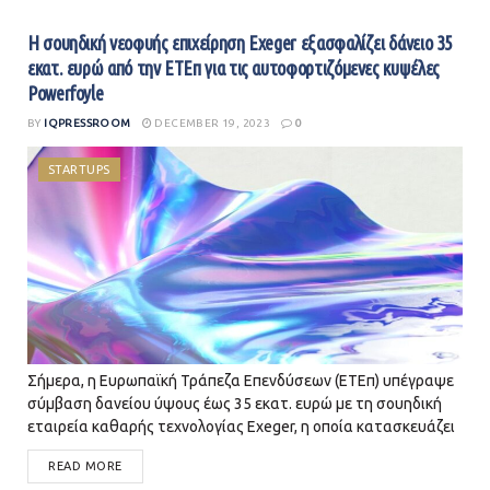
Η σουηδική νεοφυής επιχείρηση Exeger εξασφαλίζει δάνειο 35
εκατ. ευρώ από την ΕΤΕπ για τις αυτοφορτιζόμενες κυψέλες
Powerfoyle
BY
IQPRESSROOM
DECEMBER 19, 2023
0
STARTUPS
Σήμερα, η Ευρωπαϊκή Τράπεζα Επενδύσεων (ΕΤΕπ) υπέγραψε
σύμβαση δανείου ύψους έως 35 εκατ. ευρώ με τη σουηδική
εταιρεία καθαρής τεχνολογίας Exeger, η οποία κατασκευάζει
την τεχνολογία ηλιακών κυψελών Powerfoyle. Η εταιρεία έχει
READ MORE
αντλήσει πάνω από 169 εκατ. ευρώ,...