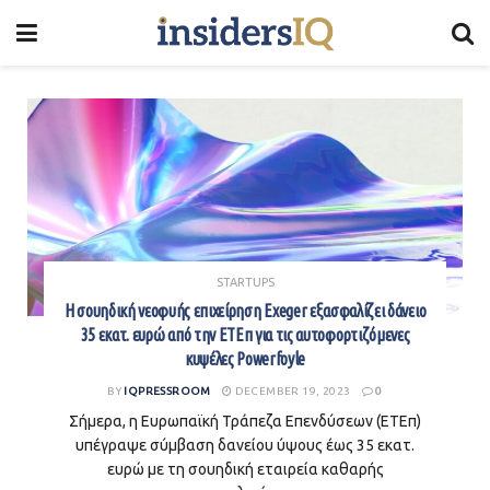
STARTUPS
Η σουηδική νεοφυής επιχείρηση Exeger εξασφαλίζει δάνειο
35 εκατ. ευρώ από την ΕΤΕπ για τις αυτοφορτιζόμενες
κυψέλες Powerfoyle
BY
IQPRESSROOM
DECEMBER 19, 2023
0
Σήμερα, η Ευρωπαϊκή Τράπεζα Επενδύσεων (ΕΤΕπ)
υπέγραψε σύμβαση δανείου ύψους έως 35 εκατ.
ευρώ με τη σουηδική εταιρεία καθαρής