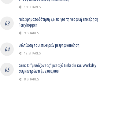
18 SHARES
Νέα χρηματοδότηση 2,6 εκ. για τη νεοφυή επιχείρηση
Ferryhopper
9 SHARES
Βελτίωση του επιχειρείν με ψηφιοποίηση
12 SHARES
Gem: Ο “μεσάζοντας” μεταξύ LinkedIn και Workday
συγκεντρώνει $37,000,000
8 SHARES