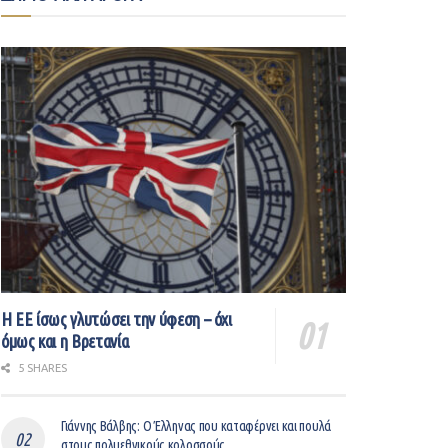
Η ΕΕ ίσως γλυτώσει την ύφεση – όχι
όμως και η Βρετανία
5 SHARES
Γιάννης Βάλβης: O Έλληνας που καταφέρνει και πουλά
στους πολυεθνικούς κολοσσούς