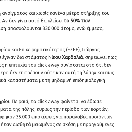
ή ανοίγματος και χωρίς κανένα μέτρο στήριξης του
 Αν δεν γίνει αυτό θα κλείσει
το 50% των
ίαση απασχολούνται 330.000 άτομα, ενώ έμμεσα,
ίου και Επιχειρηματικότητας (ΕΣΕΕ), Γιώργος
υ έγιναν δια στάματος Ν
ίκου Χαρδαλιά
, σημειώνει πως
 η επιτυχία του click away συνίσταται στο ότι δεν
ρα δεν επιτρέπουν ούτε καν αυτή τη λύση» και πως
κά καταστήματα με τη μηδαμινή επιδημιολογική
ίου Πειραιά, το click away φαίνεται να έδωσε
ατα της πόλης, κυρίως την περίοδο των εορτών,
φηκαν 35.000 επισκέψεις για παραλαβές προϊόντων
ος ήταν αισθητά μειωμένος σε σχέση με προηγούμενες