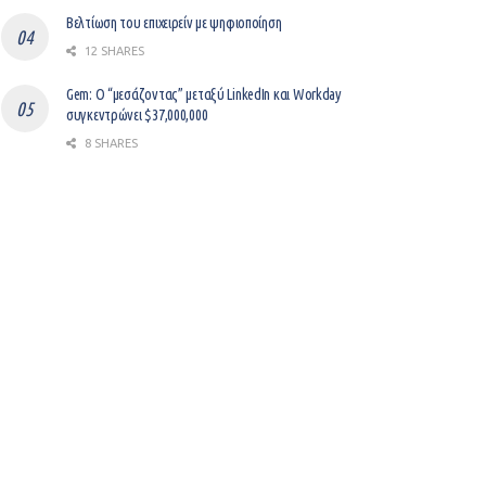
Βελτίωση του επιχειρείν με ψηφιοποίηση
12 SHARES
Gem: Ο “μεσάζοντας” μεταξύ LinkedIn και Workday
συγκεντρώνει $37,000,000
8 SHARES