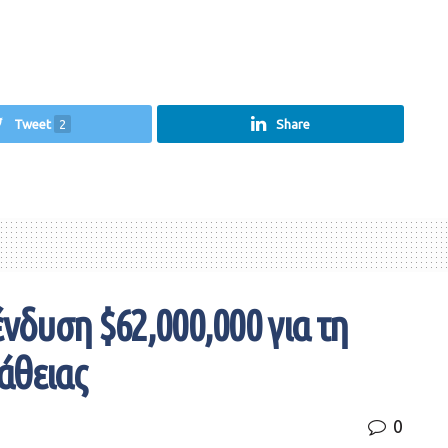
Tweet
2
Share
ένδυση $62,000,000 για τη
άθειας
0