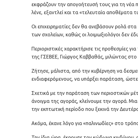
εκφράζουν την απογοήτευσή τους για τη νέα
λένε, εξαντλεί και τα «τελευταία αποθέματα 
Οι επιχειρηματίες δεν θα ανεβάσουν ρολά στα
των σχολείων, καθώς οι λοιμωξιολόγοι δεν έ
Περιοριστικές χαρακτήρισε τις προθεσμίες γι
της ΓΣΕΒΕΕ, Γιώργος Καββαθάς, μιλώντας στ
Ζήτησε, μάλιστα, από την κυβέρνηση να δεσμευ
ενδιαφερόμενους, να υπάρξει παράταση, ώστε ν
Σχετικά με την παράταση των περιοστικών μέ
άνοιγμα της αγοράς, κλείνουμε την αγορά. Μια
την εκπτωτική περίοδο που ξεκινά την Δευτέρα
Ακόμα, έκανε λόγο για «παλινωδίες» στο τρόπ
Την ίδια ώρα, έκρουσε τον κώδωνα κινδύνου, σ