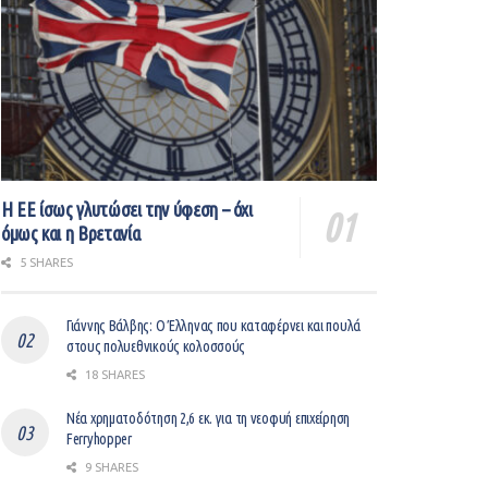
Η ΕΕ ίσως γλυτώσει την ύφεση – όχι
όμως και η Βρετανία
5 SHARES
Γιάννης Βάλβης: O Έλληνας που καταφέρνει και πουλά
στους πολυεθνικούς κολοσσούς
18 SHARES
Νέα χρηματοδότηση 2,6 εκ. για τη νεοφυή επιχείρηση
Ferryhopper
9 SHARES