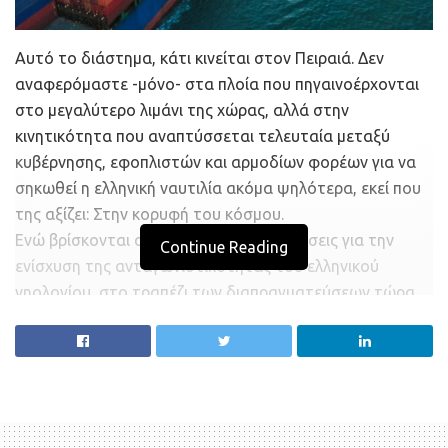
Αυτό το διάστημα, κάτι κινείται στον Πειραιά. Δεν
αναφερόμαστε -μόνο- στα πλοία που πηγαινοέρχονται
στο μεγαλύτερο λιμάνι της χώρας, αλλά στην
κινητικότητα που αναπτύσσεται τελευταία μεταξύ
κυβέρνησης, εφοπλιστών και αρμοδίων φορέων για να
σηκωθεί η ελληνική ναυτιλία ακόμα ψηλότερα, εκεί που
της αξίζει: Στην κορυφή του κόσμου.
Ενώ βρίσκονται σε εξέλιξη οι διαβουλεύσεις για την
Continue Reading
ενίσχυση της ανταγωνιστικότητας του ελληνικού
νηολογίου, στο τραπέζι των διαπραγματεύσεων τώρα
έχει πέσει και η διαμόρφωση και εξέλιξη του ναυτιλιακού
cluster. Σκοπός της λειτουργίας κλαδικών clusterείναι η
ανάπτυξη συνεργειών και η επίτευξη αποτελεσμάτων
μέσα από τη συλλογική δράση των επιχειρήσεων, τα
οποία από μόνες τους δεν θα ήταν δυνατό να